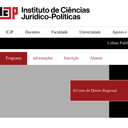
Passar para o conteúdo
icjp
principal
menu-institucional
ICJP
Docentes
Faculdade
Universidade
Apoios e
menu-actividades
Lisbon Publi
Programa
informações
Inscrição
Alumni
II Curso de Direito Regional