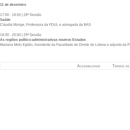
11 de dezembro
17:00 - 18:00 | 28ª Sessão
Saúde
Cláudia Monge, Professora da FDUL e advogada da BAS
18:00 - 20:00 | 29ª Sessão
As regiões político-administrativas noutros Estados
Mariana Melo Egídio, Assistente da Faculdade de Direito de Lisboa e adjunta da P
Acessibilidade
Termos de 