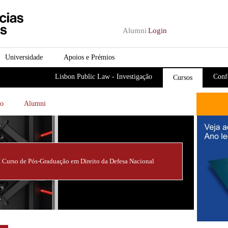
Passar para o conteúdo
principal
Alumni
Login
Universidade
Apoios e Prémios
Lisbon Public Law - Investigação
Conf
Cursos
ão
Alumni
 Curso de Pós-Graduação em Direito da Defesa Nacional