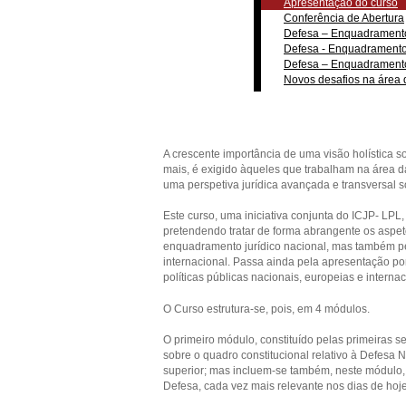
Apresentação do curso
Conferência de Abertura
Defesa – Enquadramento
Defesa - Enquadramento 
Defesa – Enquadramento
Novos desafios na área
A crescente importância de uma visão holística s
mais, é exigido àqueles que trabalham na área d
uma perspetiva jurídica avançada e transversal s
Este curso, uma iniciativa conjunta do ICJP- LPL,
pretendendo tratar de forma abrangente os aspet
enquadramento jurídico nacional, mas também pe
internacional. Passa ainda pela apresentação por
políticas públicas nacionais, europeias e internac
O Curso estrutura-se, pois, em 4 módulos.
O primeiro módulo, constituído pelas primeiras se
sobre o quadro constitucional relativo à Defesa N
superior; mas incluem-se também, neste módulo,
Defesa, cada vez mais relevante nos dias de hoj