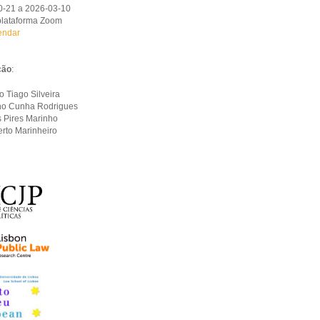
0-21 a 2026-03-10
plataforma Zoom
endar
ção
:
o Tiago Silveira
o Cunha Rodrigues
s Pires Marinho
erto Marinheiro