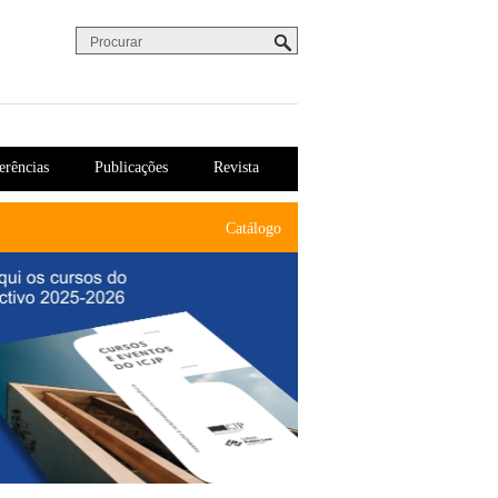
Procurar
Formulário de procura
erências
Publicações
Revista
Catálogo