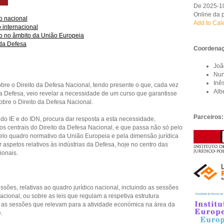
De 2025-1
Online da 
 nacional
Add to Cal
internacional
 no âmbito da União Europeia
 da Defesa
Coordena
Joã
Nun
Inê
obre o Direito da Defesa Nacional, tendo presente o que, cada vez
Alb
a Defesa, veio revelar a necessidade de um curso que garantisse
obre o Direito da Defesa Nacional.
Parceiros:
 do IE e do IDN, procura dar resposta a esta necessidade,
os centrais do Direito da Defesa Nacional, e que passa não só pelo
lo quadro normativo da União Europeia e pela dimensão jurídica
 aspetos relativos às indústrias da Defesa, hoje no centro das
ionais.
ssões, relativas ao quadro jurídico nacional, incluindo as sessões
acional, ou sobre as leis que regulam a respetiva estrutura
 as sessões que relevam para a atividade económica na área da
e.