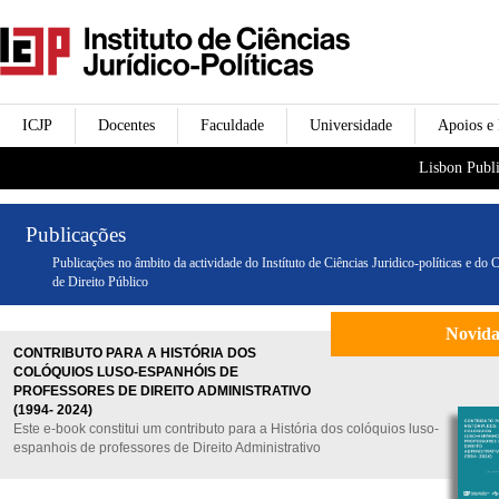
Passar para o conteúdo
icjp
principal
menu-institucional
ICJP
Docentes
Faculdade
Universidade
Apoios e
menu-actividades
Lisbon Publi
Publicações
Publicações no âmbito da actividade do Instítuto de Ciências Juridico-políticas e do 
de Direito Público
Novid
CONTRIBUTO PARA A HISTÓRIA DOS
COLÓQUIOS LUSO-ESPANHÓIS DE
PROFESSORES DE DIREITO ADMINISTRATIVO
(1994- 2024)
Este e-book constitui um contributo para a História dos colóquios luso-
espanhois de professores de Direito Administrativo