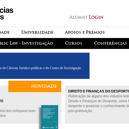
Passar para o conteúdo
principal
Alumni
Login
dade
Universidade
Apoios e Prémios
blic Law - Investigação
Cursos
Conferências
o de Ciências Juridico-políticas e do Centro de Investigação
Novidade
DIREITO E FINANÇAS DO DESPORT
Publicação de alguns dos estudos re
VO
Direito e Finanças do Desporto, como f
desporto e propiciar o conhecimento d
ória dos colóquios luso-
pós-graduação.
tivo