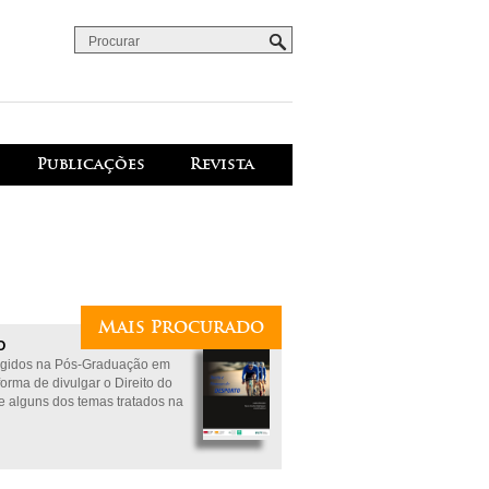
Procurar
Formulário de procura
Publicações
Revista
Mais Procurado
O
digidos na Pós-Graduação em
orma de divulgar o Direito do
e alguns dos temas tratados na