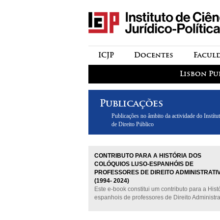
icjp
menu-institucional
ICJP
Docentes
Facul
menu-actividades
Lisbon Pu
Publicações
Publicações no âmbito da actividade do Instítut
de Direito Público
CONTRIBUTO PARA A HISTÓRIA DOS
COLÓQUIOS LUSO-ESPANHÓIS DE
PROFESSORES DE DIREITO ADMINISTRATI
(1994- 2024)
Este e-book constitui um contributo para a Hist
espanhois de professores de Direito Administra