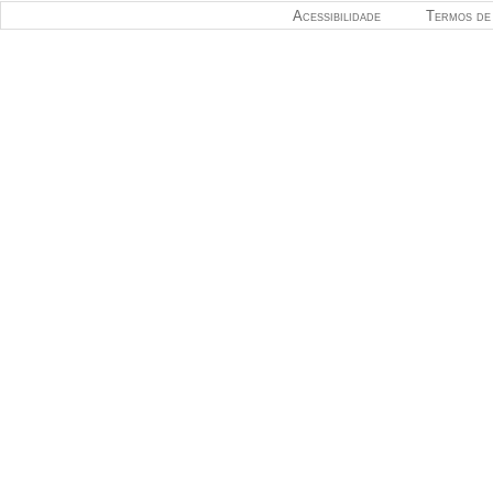
Acessibilidade
Termos de 