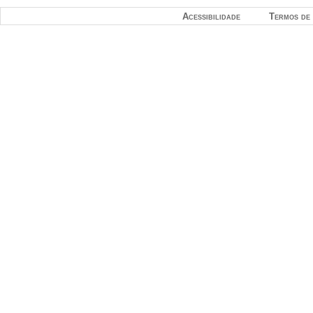
Acessibilidade
Termos de 