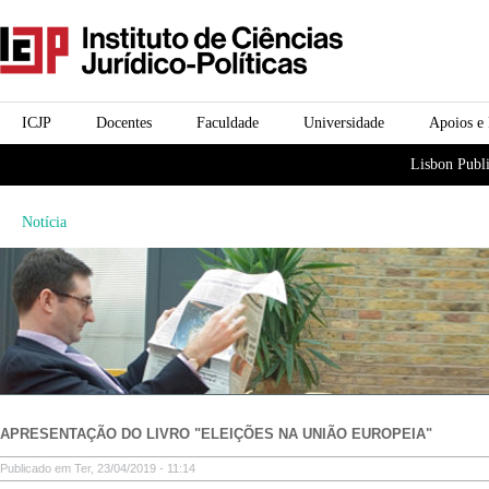
Passar para o conteúdo
icjp
principal
menu-institucional
ICJP
Docentes
Faculdade
Universidade
Apoios e
menu-actividades
Lisbon Publi
Notícia
APRESENTAÇÃO DO LIVRO "ELEIÇÕES NA UNIÃO EUROPEIA"
Publicado em Ter, 23/04/2019 - 11:14