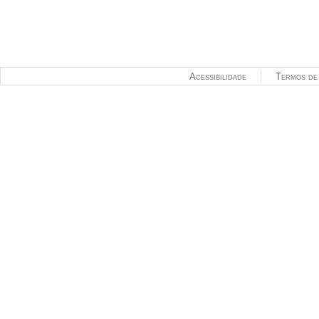
Acessibilidade
Termos de 