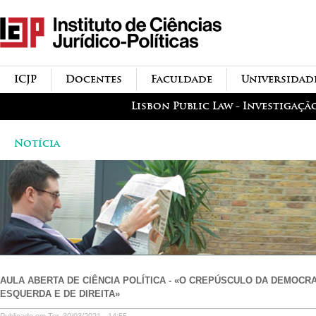
Passar para o conteúdo
icjp
principal
menu-institucional
ICJP
Docentes
Faculdade
Universidad
menu-actividades
Lisbon Public Law - Investigaçã
Notícia
AULA ABERTA DE CIÊNCIA POLÍTICA - «O CREPÚSCULO DA DEMOCRA
ESQUERDA E DE DIREITA»