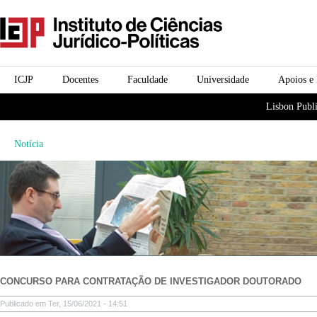
Passar para o conteúdo
icjp
principal
menu-institucional
ICJP
Docentes
Faculdade
Universidade
Apoios e
menu-actividades
Lisbon Publi
Notícia
CONCURSO PARA CONTRATAÇÃO DE INVESTIGADOR DOUTORADO
Publicado em Ter, 15/06/2021 - 14:51