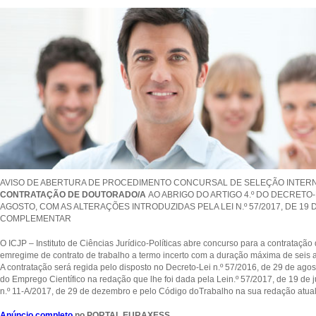
AVISO DE ABERTURA DE PROCEDIMENTO CONCURSAL DE SELEÇÃO INTERN
CONTRATAÇÃO DE DOUTORADO/A
AO ABRIGO DO ARTIGO 4.º DO DECRETO-LE
AGOSTO, COM AS ALTERAÇÕES INTRODUZIDAS PELA LEI N.º 57/2017, DE 19
COMPLEMENTAR
O ICJP – Instituto de Ciências Jurídico-Políticas abre concurso para a contratação
emregime de contrato de trabalho a termo incerto com a duração máxima de seis 
A contratação será regida pelo disposto no Decreto-Lei n.º 57/2016, de 29 de ago
do Emprego Científico na redação que lhe foi dada pela Lein.º 57/2017, de 19 de
n.º 11-A/2017, de 29 de dezembro e pelo Código doTrabalho na sua redação atual
Anúncio completo
no PORTAL EURAXESS
.