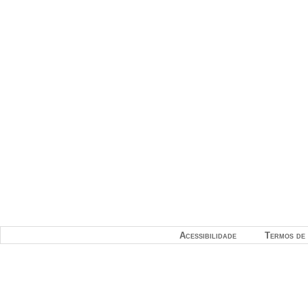
Acessibilidade
Termos de 