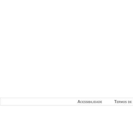
Acessibilidade
Termos de 