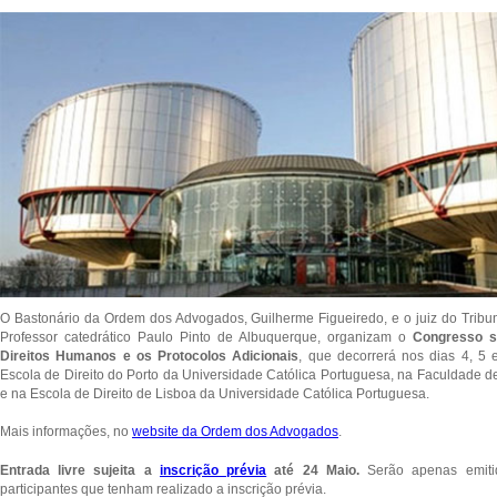
O Bastonário da Ordem dos Advogados, Guilherme Figueiredo, e o juiz do Tribu
Professor catedrático Paulo Pinto de Albuquerque, organizam o
Congresso s
Direitos Humanos e os Protocolos Adicionais
, que decorrerá nos dias 4, 5 
Escola de Direito do Porto da Universidade Católica Portuguesa, na Faculdade d
e na Escola de Direito de Lisboa da Universidade Católica Portuguesa.
Mais informações, no
website da Ordem dos Advogados
.
Entrada livre sujeita a
inscrição prévia
até 24 Maio.
Serão apenas emiti
participantes que tenham realizado a inscrição prévia.