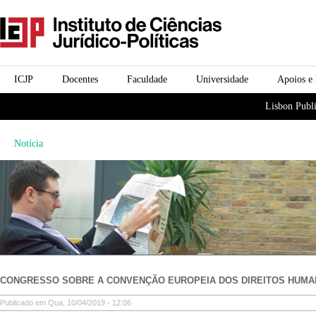
Passar para o conteúdo
icjp
principal
menu-institucional
ICJP
Docentes
Faculdade
Universidade
Apoios e
menu-actividades
Lisbon Publi
Notícia
CONGRESSO SOBRE A CONVENÇÃO EUROPEIA DOS DIREITOS HUM
Publicado em Qua, 10/04/2019 - 12:06