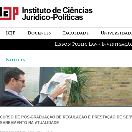
Passar para o conteúdo
icjp
principal
menu-institucional
ICJP
Docentes
Faculdade
Universidad
menu-actividades
Lisbon Public Law - Investigaçã
Notícia
CURSO DE PÓS-GRADUAÇÃO DE REGULAÇÃO E PRESTAÇÃO DE SER
SANEAMENTO NA ATUALIDADE