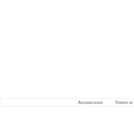
Acessibilidade
Termos de 