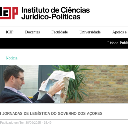
Passar para o conteúdo
icjp
principal
menu-institucional
ICJP
Docentes
Faculdade
Universidade
Apoios e
menu-actividades
Lisbon Publi
Notícia
I JORNADAS DE LEGÍSTICA DO GOVERNO DOS AÇORES
Publicado em Ter, 30/09/2025 - 15:49