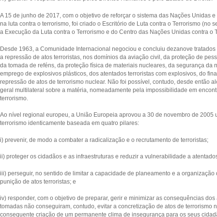
A 15 de junho de 2017, com o objetivo de reforçar o sistema das Nações Unidas 
na luta contra o terrorismo, foi criado o
Escritório de Luta contra o Terrorismo
(no s
a Execução da Luta contra o Terrorismo
e do
Centro das Nações Unidas contra o 
Desde 1963, a Comunidade Internacional negociou e concluiu dezanove tratados 
a repressão de atos terroristas, nos domínios da aviação civil, da proteção de pes
da tomada de reféns, da proteção física de materiais nucleares, da segurança da 
emprego de explosivos plásticos, dos atentados terroristas com explosivos, do fin
repressão de atos de terrorismo nuclear. Não foi possível, contudo, desde então a
geral multilateral sobre a matéria, nomeadamente pela impossibilidade em encon
terrorismo.
Ao nível regional europeu, a União Europeia aprovou a 30 de novembro de 2005 
terrorismo identicamente baseada em
quatro pilares:
i) prevenir, de modo a combater a radicalização e o recrutamento de terroristas;
ii) proteger os cidadãos e as infraestruturas e reduzir a vulnerabilidade a atentado
iii) perseguir, no sentido de limitar a capacidade de planeamento e a organização 
punição de atos terroristas; e
iv) responder, com o objetivo de preparar, gerir e minimizar as consequências dos 
tomadas não conseguiram, contudo, evitar a concretização de atos de terrorismo
consequente criação de um permanente clima de insegurança para os seus cidad