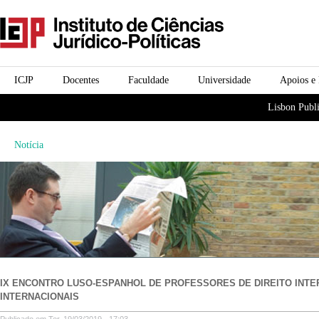
Passar para o conteúdo
icjp
principal
menu-institucional
ICJP
Docentes
Faculdade
Universidade
Apoios e
menu-actividades
Lisbon Publi
Notícia
IX ENCONTRO LUSO-ESPANHOL DE PROFESSORES DE DIREITO INT
INTERNACIONAIS