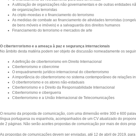
A utilização de organizações não governamentais e de outras entidades nã
de organizações terroristas
As cripto-moedas e o financiamento do terrorismo
As medidas de combate ao financiamento de atividades terroristas (conge
de bens móveis e imóveis) e a salvaguarda dos direitos humanos
Financiamento do terrorismo e mercados de arte
O ciberterrorismo e a ameaça à paz e segurança internacionais
No âmbito desta matéria podem ser objeto de discussão nomeadamente os seguin
A definição de ciberterrorismo em Direito Internacional
Ciberterrorismo e cibercrime
O enquadramento jurídico-internacional do ciberterrorismo
A importância do ciberterrorismo no sistema contemporâneo de relações in
O ciberterrorismo e os atores não-estaduais
Ciberterrorismo e o Direito da Responsabilidade Internacional
Ciberterrorismo e ciberguerra
Ciberterrorismo e a União Internacional de Telecomunicações
O resumo da proposta de comunicação, com uma dimensão entre 300 e 600 pala
língua portuguesa ou espanhola, acompanhados de um CV atualizado do propon
de 2 páginas. Não serão aceites propostas de comunicação por mais de dois pro
As propostas de comunicações devem ser enviadas, até 12 de abril de 2019, para