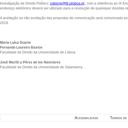
Investigação de Direito Público:
cidpicjp@fd.ulisboa.pt
., com a referência ao IX 
endereço eletrónico deverá ser utilizado para a resolução de quaisquer dúvidas rel
A aceitação ou não aceitação das propostas de comunicação será comunicada ao
2019.
Maria Luísa Duarte
Fernando Loureiro Bastos
Faculdade de Direito da Universidade de Lisboa
José Martín y Pérez de los Nanclares
Faculdade de Direito da Universidade de Salamanca
Acessibilidade
Termos de 