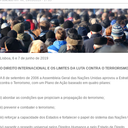
Publicado em Ter, 19/03/2019 - 17:03
Lisboa, 6 e 7 de junho de 2019
O DIREITO INTERNACIONAL E OS LIMITES DA LUTA CONTRA O TERRORISM
A 8 de setembro de 2006 a Assembleia Geral das Nações Unidas aprovou a
Estra
contra o Terrorismo
, com um
Plano de Ação
baseado em quatro pilares:
i) abordar as condições que propiciam a propagação do terrorismo;
ii) prevenir e combater o terrorismo;
iii) reforçar a capacidade dos Estados e fortalecer o papel do sistema das Nações
iv) garantir o respeito universal pelos Direitos Humanos e pelo Estado de Direito.