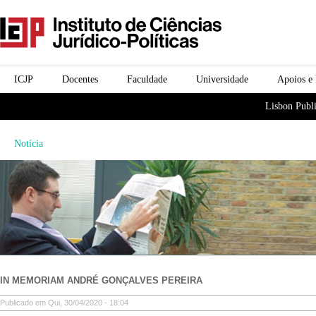
Passar para o conteúdo
icjp
principal
menu-institucional
ICJP
Docentes
Faculdade
Universidade
Apoios e
menu-actividades
Lisbon Publi
Notícia
IN MEMORIAM ANDRÉ GONÇALVES PEREIRA
Publicado em Qui, 30/04/2020 - 18:04