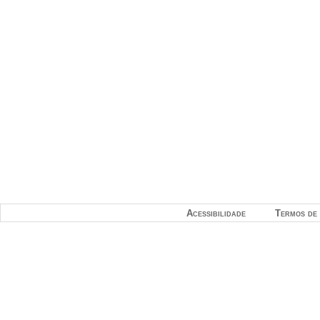
Acessibilidade
Termos de 