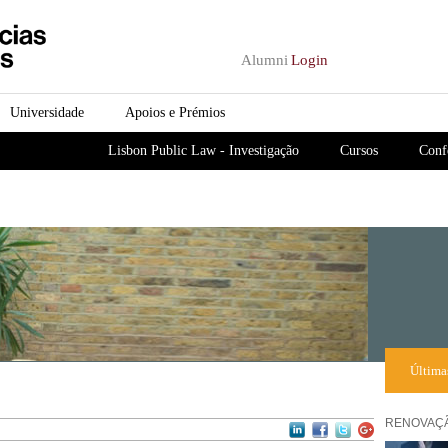
Passar para o conteúdo
principal
Alumni
Login
Universidade
Apoios e Prémios
Lisbon Public Law - Investigação
Cursos
Conf
Última
RENOVAÇÃ