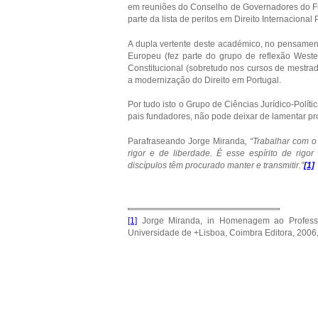
em reuniões do Conselho de Governadores do F
parte da lista de peritos em Direito Internacion
A dupla vertente deste académico, no pensament
Europeu (fez parte do grupo de reflexão West
Constitucional (sobretudo nos cursos de mestra
a modernização do Direito em Portugal.
Por tudo isto o Grupo de Ciências Jurídico-Polí
pais fundadores, não pode deixar de lamentar pr
Parafraseando Jorge Miranda
, “Trabalhar com 
rigor e de liberdade. É esse espírito de rig
discípulos têm procurado manter e transmitir.”
[1]
[1]
Jorge Miranda, in Homenagem ao Professo
Universidade de +Lisboa, Coimbra Editora, 2006,