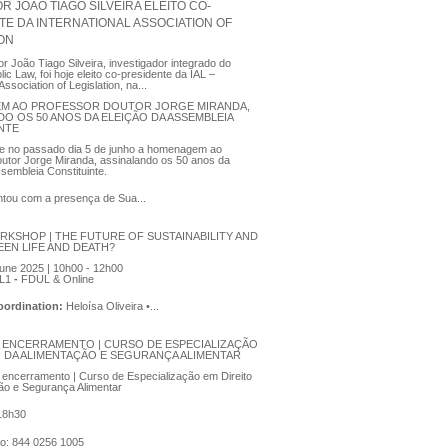
 JOÃO TIAGO SILVEIRA ELEITO CO-
TE DA INTERNATIONAL ASSOCIATION OF
ION
r João Tiago Silveira, investigador integrado do
ic Law, foi hoje eleito co-presidente da IAL –
Association of Legislation, na...
M AO PROFESSOR DOUTOR JORGE MIRANDA,
DO OS 50 ANOS DA ELEIÇÃO DA ASSEMBLEIA
NTE
se no passado dia 5 de junho a homenagem ao
utor Jorge Miranda, assinalando os 50 anos da
ssembleia Constituinte.
tou com a presença de Sua...
RKSHOP | THE FUTURE OF SUSTAINABILITY AND
EEN LIFE AND DEATH?
une 2025 | 10h00 - 12h00
L1
-
FDUL & Online
Coordination:
Heloísa Oliveira •...
 ENCERRAMENTO | CURSO DE ESPECIALIZAÇÃO
O DA ALIMENTAÇÃO E SEGURANÇA ALIMENTAR
encerramento | Curso de Especialização em Direito
ão e Segurança Alimentar
 18h30
ão: 844 0256 1005