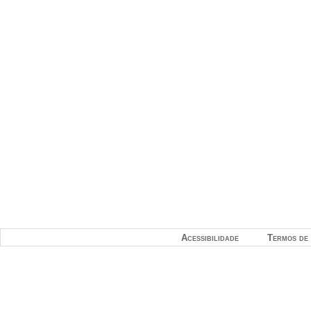
Acessibilidade
Termos de 