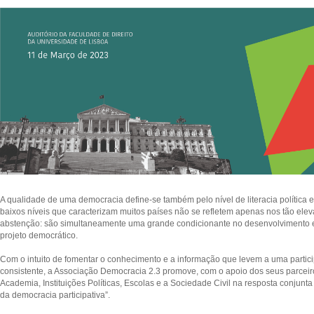
A qualidade de uma democracia define-se também pelo nível de literacia política
baixos níveis que caracterizam muitos países não se refletem apenas nos tão el
abstenção: são simultaneamente uma grande condicionante no desenvolvimento 
projeto democrático.
Com o intuito de fomentar o conhecimento e a informação que levem a uma partici
consistente, a Associação Democracia 2.3 promove, com o apoio dos seus parceir
Academia, Instituições Políticas, Escolas e a Sociedade Civil na resposta conjunt
da democracia participativa”.