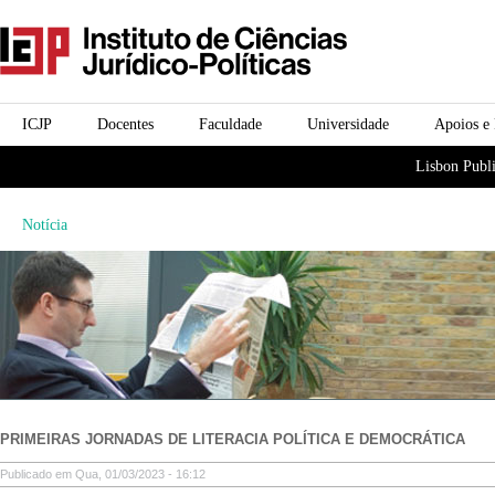
Passar para o conteúdo
icjp
principal
menu-institucional
ICJP
Docentes
Faculdade
Universidade
Apoios e
menu-actividades
Lisbon Publi
Notícia
PRIMEIRAS JORNADAS DE LITERACIA POLÍTICA E DEMOCRÁTICA
Publicado em Qua, 01/03/2023 - 16:12