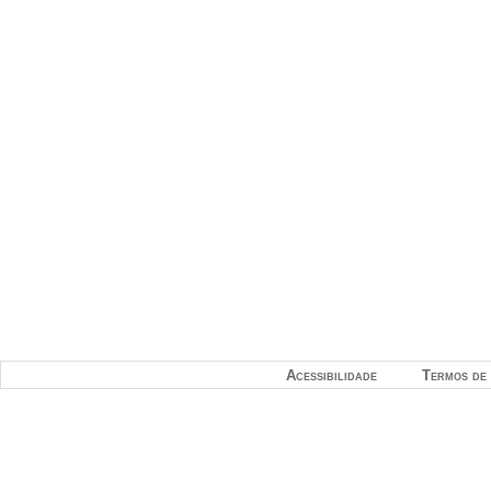
Acessibilidade
Termos de 