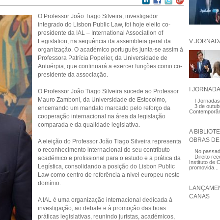
O Professor João Tiago Silveira, investigador
integrado do Lisbon Public Law, foi hoje eleito co-
presidente da IAL – International Association of
V JORNAD
Legislation, na sequência da assembleia geral da
organização. O académico português junta-se assim à
Professora Patrícia Popelier, da Universidade de
Antuérpia, que continuará a exercer funções como co-
presidente da associação.
I JORNAD
O Professor João Tiago Silveira sucede ao Professor
Mauro Zamboni, da Universidade de Estocolmo,
I Jornadas
3 de outub
encerrando um mandato marcado pelo reforço da
Contemporâ
cooperação internacional na área da legislação
comparada e da qualidade legislativa.
A BIBLIOT
OBRAS DE 
A eleição do Professor João Tiago Silveira representa
o reconhecimento internacional do seu contributo
No passado
Direito re
académico e profissional para o estudo e a prática da
Instituto de C
Legística, consolidando a posição do Lisbon Public
promovida...
Law como centro de referência a nível europeu neste
domínio.
LANÇAMEN
CANAS
A IAL é uma organização internacional dedicada à
investigação, ao debate e à promoção das boas
práticas legislativas, reunindo juristas, académicos,