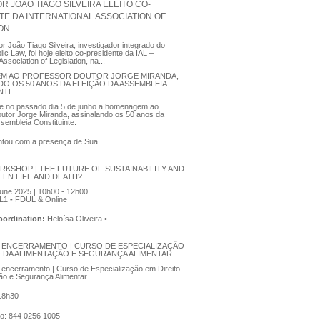
 JOÃO TIAGO SILVEIRA ELEITO CO-
TE DA INTERNATIONAL ASSOCIATION OF
ION
r João Tiago Silveira, investigador integrado do
ic Law, foi hoje eleito co-presidente da IAL –
Association of Legislation, na...
M AO PROFESSOR DOUTOR JORGE MIRANDA,
DO OS 50 ANOS DA ELEIÇÃO DA ASSEMBLEIA
NTE
se no passado dia 5 de junho a homenagem ao
utor Jorge Miranda, assinalando os 50 anos da
ssembleia Constituinte.
tou com a presença de Sua...
RKSHOP | THE FUTURE OF SUSTAINABILITY AND
EEN LIFE AND DEATH?
une 2025 | 10h00 - 12h00
L1
-
FDUL & Online
Coordination:
Heloísa Oliveira •...
 ENCERRAMENTO | CURSO DE ESPECIALIZAÇÃO
O DA ALIMENTAÇÃO E SEGURANÇA ALIMENTAR
encerramento | Curso de Especialização em Direito
ão e Segurança Alimentar
 18h30
ão: 844 0256 1005