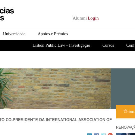
Passar para o conteúdo
principal
Alumni
Login
Universidade
Apoios e Prémios
Lisbon Public Law - Investigação
Cursos
Conf
Última
TO CO-PRESIDENTE DA INTERNATIONAL ASSOCIATION OF
RENOVAÇÃ