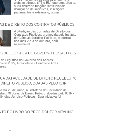
website bilingue (PT e EN) que consolide as
suas diversas funções institucionais:
divulgação de iniciativas, inscrições,
pagamentos e e-learning, numa...
AS DE DIREITO DOS CONTRATOS PÚBLICOS
A 5ª edição das Jornadas de Direito dos
Contratos Públicos, promovida pelo Instituto
de Ciências Jurídico-Políticas, decorreu
nos dias 2 e 3 de outubro, com
assinalável...
AS DE LEGÍSTICA DO GOVERNO DOS AÇORES
 de Legística do Governo dos Açores
ro de 2025, Arquipélago - Centro de Artes
neas
ECA DA FACULDADE DE DIREITO RECEBEU 70
DIREITO PÚBLICO, DOADAS PELO ICJP
 dia 26 de junho, a Biblioteca da Faculdade de
cebeu 70 obras de Direito Público, doadas pelo ICJP -
iências Jurídico-Políticas. Esta iniciativa foi
TO DO LIVRO DO PROF. DOUTOR VITALINO