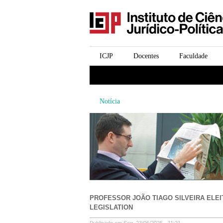
icjp
menu-institucional
ICJP
Docentes
Faculdade
menu-actividades
Notícia
PROFESSOR JOÃO TIAGO SILVEIRA ELEI
LEGISLATION