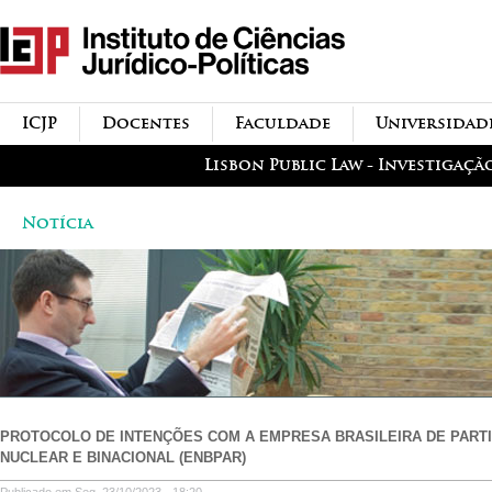
Passar para o conteúdo
icjp
principal
menu-institucional
ICJP
Docentes
Faculdade
Universidad
menu-actividades
Lisbon Public Law - Investigaçã
Notícia
PROTOCOLO DE INTENÇÕES COM A EMPRESA BRASILEIRA DE PART
NUCLEAR E BINACIONAL (ENBPAR)