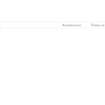
Acessibilidade
Termos de 