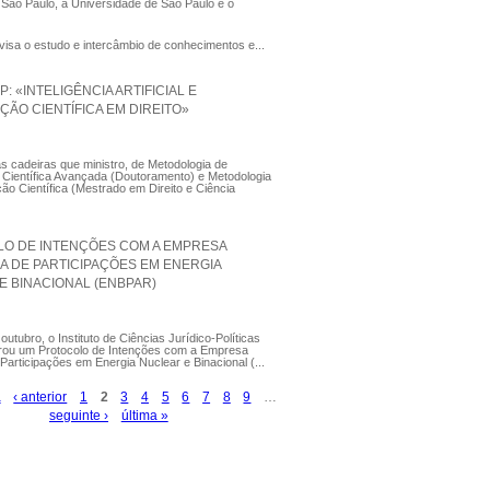
 São Paulo, a Universidade de São Paulo e o
visa o estudo e intercâmbio de conhecimentos e...
 «INTELIGÊNCIA ARTIFICIAL E
ÇÃO CIENTÍFICA EM DIREITO»
s cadeiras que ministro, de Metodologia de
 Científica Avançada (Doutoramento) e Metodologia
ção Científica (Mestrado em Direito e Ciência
O DE INTENÇÕES COM A EMPRESA
RA DE PARTICIPAÇÕES EM ENERGIA
E BINACIONAL (ENBPAR)
outubro, o Instituto de Ciências Jurídico-Políticas
brou um Protocolo de Intenções com a Empresa
 Participações em Energia Nuclear e Binacional (...
a
‹ anterior
1
2
3
4
5
6
7
8
9
…
seguinte ›
última »