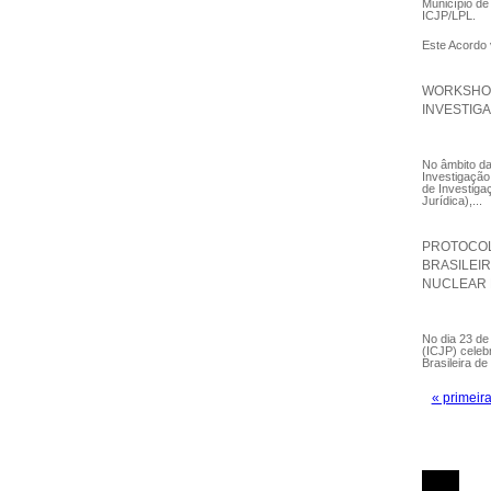
Município de
ICJP/LPL.
Este Acordo 
WORKSHOP:
INVESTIGA
No âmbito da
Investigação
de Investiga
Jurídica),...
PROTOCOL
BRASILEI
NUCLEAR 
No dia 23 de 
(ICJP) cele
Brasileira de
« primeir
Páginas