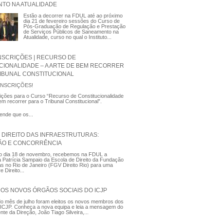
TO NA ATUALIDADE
Estão a decorrer na FDUL até ao próximo
dia 21 de fevereiro sessões do Curso de
Pós-Graduação de Regulação e Prestação
de Serviços Públicos de Saneamento na
Atualidade, curso no qual o Instituto...
INSCRIÇÕES | RECURSO DE
CIONALIDADE – A ARTE DE BEM RECORRER
RIBUNAL CONSTITUCIONAL
INSCRIÇÕES!
rições para o Curso “Recurso de Constitucionalidade
bem recorrer para o Tribunal Constitucional”.
ende que os...
| DIREITO DAS INFRAESTRUTURAS:
ÃO E CONCORRÊNCIA
o dia 18 de novembro, recebemos na FDUL a
 Patrícia Sampaio da Escola de Direito da Fundação
as no Rio de Janeiro (FGV Direito Rio) para uma
e Direito...
DOS NOVOS ÓRGÃOS SOCIAIS DO ICJP
o mês de julho foram eleitos os novos membros dos
 ICJP. Conheça a nova equipa e leia a mensagem do
te da Direção, João Tiago Silveira,...