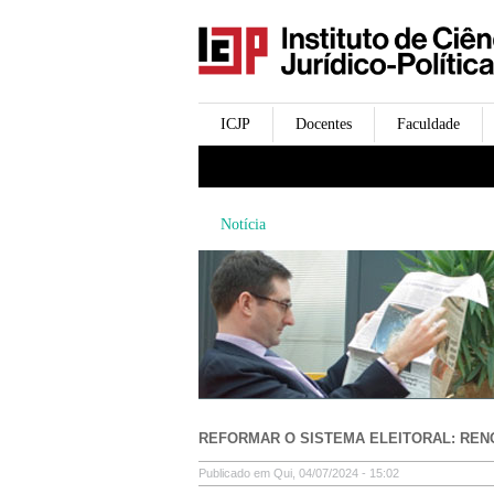
icjp
menu-institucional
ICJP
Docentes
Faculdade
menu-actividades
Notícia
REFORMAR O SISTEMA ELEITORAL: REN
Publicado em Qui, 04/07/2024 - 15:02