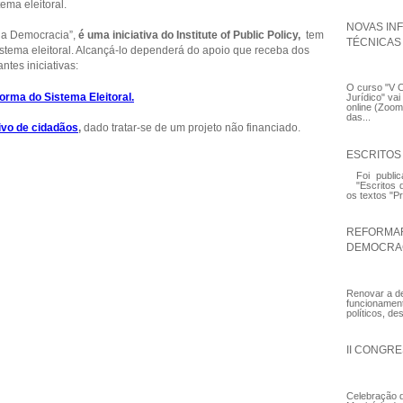
tema eleitoral.
NOVAS IN
r a Democracia”,
é uma iniciativa do Institute of Public Policy,
tem
TÉCNICAS
stema eleitoral. Alcançá-lo dependerá do apoio que receba dos
ntes iniciativas:
O curso "V 
orma do Sistema Eleitoral.
Jurídico" va
online (Zoom
das...
ivo de cidadãos
,
dado tratar-se de um projeto não financiado.
ESCRITOS
Foi publi
"Escritos 
os textos "P
REFORMAR
DEMOCRA
Renovar a de
funcionament
políticos, de
II CONGRE
Celebração 