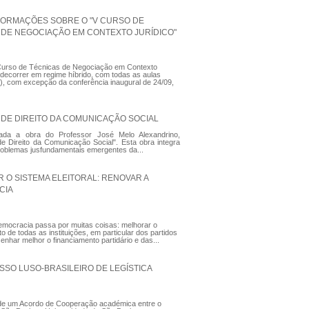
FORMAÇÕES SOBRE O "V CURSO DE
 DE NEGOCIAÇÃO EM CONTEXTO JURÍDICO"
Curso de Técnicas de Negociação em Contexto
i decorrer em regime híbrido, com todas as aulas
), com excepção da conferência inaugural de 24/09,
 DE DIREITO DA COMUNICAÇÃO SOCIAL
cada a obra do Professor José Melo Alexandrino,
de Direito da Comunicação Social". Esta obra integra
roblemas jusfundamentais emergentes da...
 O SISTEMA ELEITORAL: RENOVAR A
CIA
mocracia passa por muitas coisas: melhorar o
o de todas as instituições, em particular dos partidos
senhar melhor o financiamento partidário e das...
SSO LUSO-BRASILEIRO DE LEGÍSTICA
de um Acordo de Cooperação académica entre o