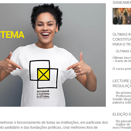
SANEAMEN
ÚLTIMAS 
CONSTITU
PARA O T
ÚLTIMAS 
Últimas insc
– A arte de 
O curso pret
LECTURE 
REGULAÇ
No próxim
Professora
Getúlio Varg
palestra sobr
ELEIÇÃO 
No passad
elhorar o funcionamento de todas as instituições, em particular dos
órgãos do
to partidário e das fundações políticas, criar melhores
fora
de
novo Presiden