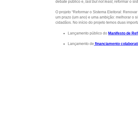
debate público e,
last but not least
, reformar o sis
O projeto “Reformar o Sistema Eleitoral: Renova
um prazo (um ano) e uma ambição: melhorar o si
cidadãos. No início do projeto temos duas importa
Lançamento público do
Manifesto de Ref
Lançamento de
financiamento colaborat