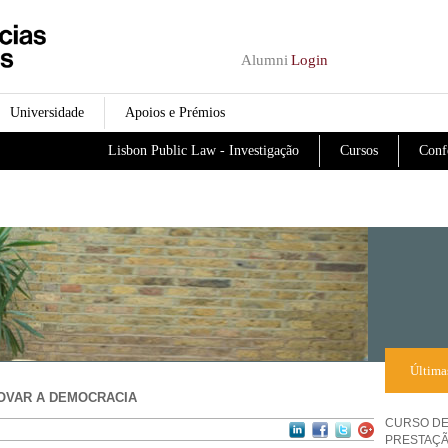
Passar para o conteúdo
principal
Alumni
Login
Universidade
Apoios e Prémios
Lisbon Public Law - Investigação
Cursos
Conf
Última
OVAR A DEMOCRACIA
CURSO DE
PRESTAÇÃ