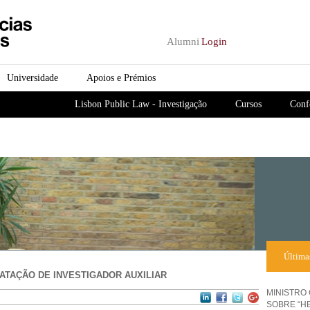
Passar para o conteúdo
principal
Alumni
Login
Universidade
Apoios e Prémios
Lisbon Public Law - Investigação
Cursos
Conf
Última
TAÇÃO DE INVESTIGADOR AUXILIAR
MINISTRO
SOBRE “H