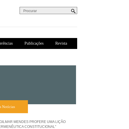
Procurar
Formulário de procura
erências
Publicações
Revista
s Notícias
 GILMAR MENDES PROFERE UMA LIÇÃO
ERMENÊUTICA CONSTITUCIONAL”