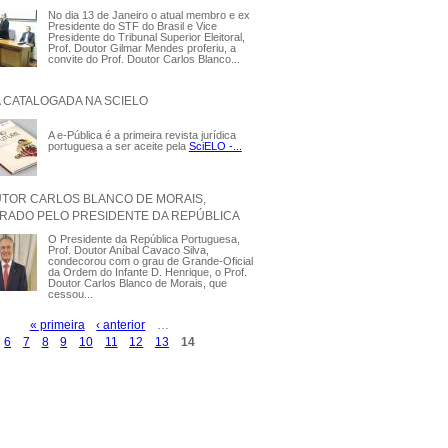
No dia 13 de Janeiro o atual membro e ex
Presidente do STF do Brasil e Vice
Presidente do Tribunal Superior Eleitoral,
Prof. Doutor Gilmar Mendes proferiu, a
convite do Prof. Doutor Carlos Blanco...
A CATALOGADA NA SCIELO
A e-Pública é a primeira revista jurídica
portuguesa a ser aceite pela
SciELO -...
UTOR CARLOS BLANCO DE MORAIS,
ADO PELO PRESIDENTE DA REPÚBLICA
O Presidente da República Portuguesa,
Prof. Doutor Aníbal Cavaco Silva,
condecorou com o grau de Grande-Oficial
da Ordem do Infante D. Henrique, o Prof.
Doutor Carlos Blanco de Morais, que
cessou...
« primeira
‹ anterior
…
6
7
8
9
10
11
12
13
14