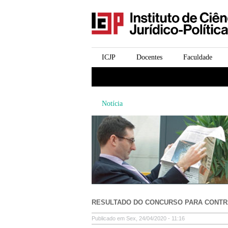
icjp
menu-institucional
ICJP
Docentes
Faculdade
menu-actividades
Notícia
RESULTADO DO CONCURSO PARA CONTRA
Publicado em Sex, 24/04/2020 - 11:16