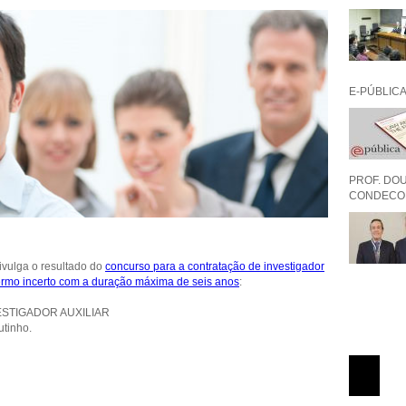
E-PÚBLIC
PROF. DO
CONDECOR
divulga o resultado do
concurso para a contratação de investigador
termo incerto com a duração máxima de seis anos
:
Páginas
STIGADOR AUXILIAR
utinho.
black