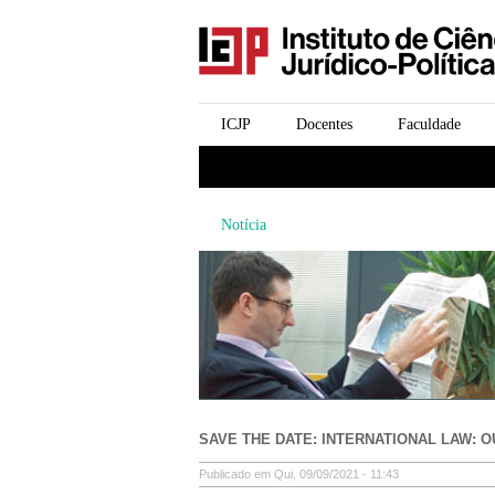
icjp
menu-institucional
ICJP
Docentes
Faculdade
menu-actividades
Notícia
SAVE THE DATE: INTERNATIONAL LAW:
Publicado em Qui, 09/09/2021 - 11:43