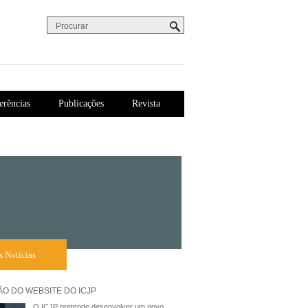
Procurar
Formulário de procura
erências
Publicações
Revista
s Notícias
O DO WEBSITE DO ICJP
O ICJP pretende desenvolver um novo