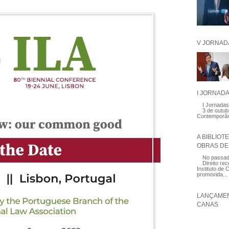
V JORNAD
I JORNAD
I Jornadas
3 de outub
Contemporâ
A BIBLIOT
OBRAS DE 
No passado
Direito re
Instituto de C
promovida...
LANÇAMEN
CANAS