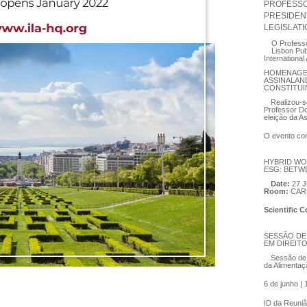
PROFESSOR
PRESIDEN
LEGISLAT
O Professo
Lisbon Publ
International 
HOMENAGE
ASSINALAN
CONSTITUI
Realizou-
Professor Do
eleição da A
O evento con
HYBRID WO
ESG: BETW
Date:
27 J
Room:
CAR
Scientific 
SESSÃO DE
EM DIREIT
Sessão de 
da Alimentaç
6 de junho |
ID da Reuni