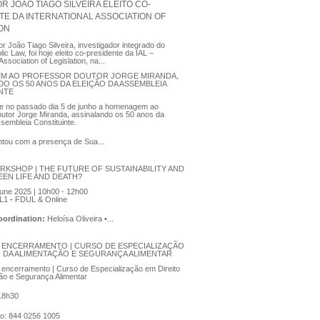
 JOÃO TIAGO SILVEIRA ELEITO CO-
TE DA INTERNATIONAL ASSOCIATION OF
ION
r João Tiago Silveira, investigador integrado do
ic Law, foi hoje eleito co-presidente da IAL –
Association of Legislation, na...
M AO PROFESSOR DOUTOR JORGE MIRANDA,
DO OS 50 ANOS DA ELEIÇÃO DA ASSEMBLEIA
NTE
se no passado dia 5 de junho a homenagem ao
utor Jorge Miranda, assinalando os 50 anos da
ssembleia Constituinte.
tou com a presença de Sua...
RKSHOP | THE FUTURE OF SUSTAINABILITY AND
EEN LIFE AND DEATH?
une 2025 | 10h00 - 12h00
L1
-
FDUL & Online
Coordination:
Heloísa Oliveira •...
 ENCERRAMENTO | CURSO DE ESPECIALIZAÇÃO
O DA ALIMENTAÇÃO E SEGURANÇA ALIMENTAR
encerramento | Curso de Especialização em Direito
ão e Segurança Alimentar
 18h30
ão: 844 0256 1005