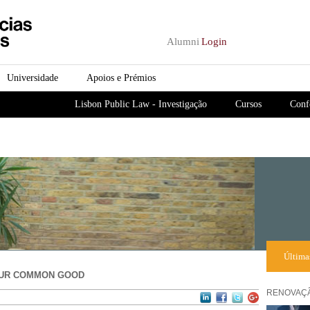
Passar para o conteúdo
principal
Alumni
Login
Universidade
Apoios e Prémios
Lisbon Public Law - Investigação
Cursos
Conf
Última
 OUR COMMON GOOD
RENOVAÇÃ