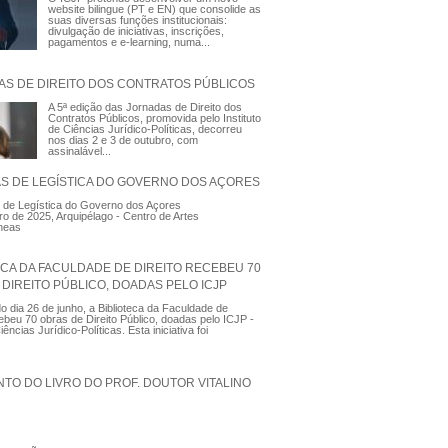
website bilingue (PT e EN) que consolide as
suas diversas funções institucionais:
divulgação de iniciativas, inscrições,
pagamentos e e-learning, numa...
AS DE DIREITO DOS CONTRATOS PÚBLICOS
A 5ª edição das Jornadas de Direito dos
Contratos Públicos, promovida pelo Instituto
de Ciências Jurídico-Políticas, decorreu
nos dias 2 e 3 de outubro, com
assinalável...
AS DE LEGÍSTICA DO GOVERNO DOS AÇORES
 de Legística do Governo dos Açores
ro de 2025, Arquipélago - Centro de Artes
neas
ECA DA FACULDADE DE DIREITO RECEBEU 70
DIREITO PÚBLICO, DOADAS PELO ICJP
 dia 26 de junho, a Biblioteca da Faculdade de
cebeu 70 obras de Direito Público, doadas pelo ICJP -
iências Jurídico-Políticas. Esta iniciativa foi
TO DO LIVRO DO PROF. DOUTOR VITALINO