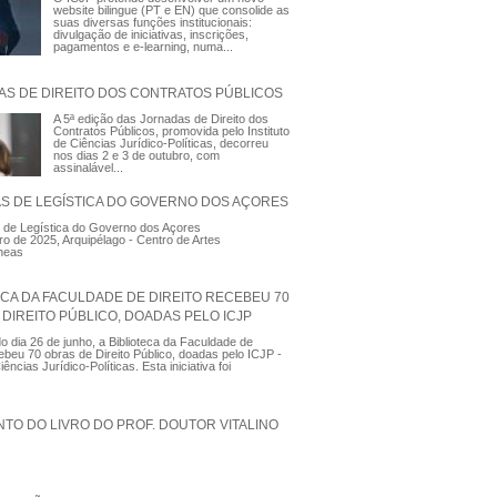
website bilingue (PT e EN) que consolide as
suas diversas funções institucionais:
divulgação de iniciativas, inscrições,
pagamentos e e-learning, numa...
AS DE DIREITO DOS CONTRATOS PÚBLICOS
A 5ª edição das Jornadas de Direito dos
Contratos Públicos, promovida pelo Instituto
de Ciências Jurídico-Políticas, decorreu
nos dias 2 e 3 de outubro, com
assinalável...
AS DE LEGÍSTICA DO GOVERNO DOS AÇORES
 de Legística do Governo dos Açores
ro de 2025, Arquipélago - Centro de Artes
neas
ECA DA FACULDADE DE DIREITO RECEBEU 70
DIREITO PÚBLICO, DOADAS PELO ICJP
 dia 26 de junho, a Biblioteca da Faculdade de
cebeu 70 obras de Direito Público, doadas pelo ICJP -
iências Jurídico-Políticas. Esta iniciativa foi
TO DO LIVRO DO PROF. DOUTOR VITALINO