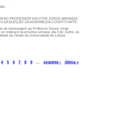
ão: ...
M AO PROFESSOR DOUTOR JORGE MIRANDA,
OS DA ELEIÇÃO DA ASSEMBLEIA CONSTITUINTE
to de homenagem ao Professor Doutor Jorge
 se realizará na próxima semana: dia 5 de Junho, às
ldade de Direito da Universidade de Lisboa.
4
5
6
7
8
9
…
seguinte ›
última »