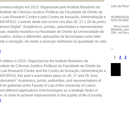
Link da Reuni
rimeira edição em 2023. Organizado pelo Instituto Brasileiro de
nstituto de Ciências Jurídico-Políticas da Faculdade de Direito da
ic Law Research Centre e pelo Centro de Inovação, Administração e
HOMENAGE
NOS 50 AN
PJ/FGV), o evento deste ano ocorre nos dias 26, 27 e 28 de junho,
Novo even
lismo Digital”. Académicos, juristas, autoridades e representantes
Miranda, que
ropa, estarão reunidos na Faculdade de Direito da Universidade de
18h, na Facu
safios, visões e diferentes aplicações de tecnologias como fator
nto e inovação, de modo a alcançar melhorias na qualidade de vida
...
3
1
2
3
Páginas
 edition in 2023. Organized by the Instituto Brasileiro de
tituto de Ciências Jurídico-Políticas da Faculdade de Direito da
black
c Law Research Centre and the Centro de Inovação, Administração e
PJ/FGV), this year’s event takes place on 26, 27 and 28 June,
ionalism”. Academics, jurists, authorities, and representatives of
ll be gathered at the Faculty of Law of the University of Lisbon
d different applications of technologies as a strategic factor of
in order to achieve improvements in the quality of life of society.
3