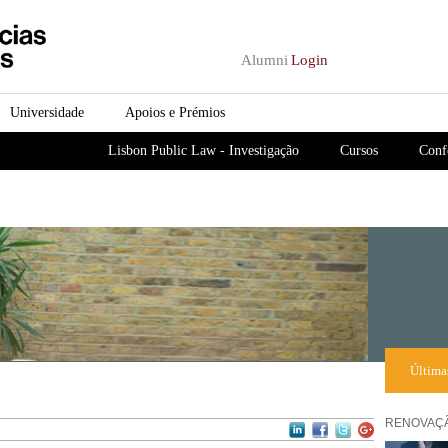
Passar para o conteúdo
principal
Alumni
Login
Universidade
Apoios e Prémios
Lisbon Public Law - Investigação
Cursos
Conf
Última
RENOVAÇÃ