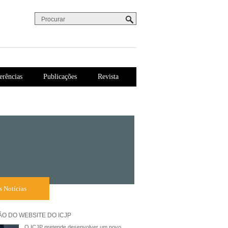
Procurar
Formulário de procura
erências
Publicações
Revista
s Notícias
O DO WEBSITE DO ICJP
O ICJP pretende desenvolver um novo