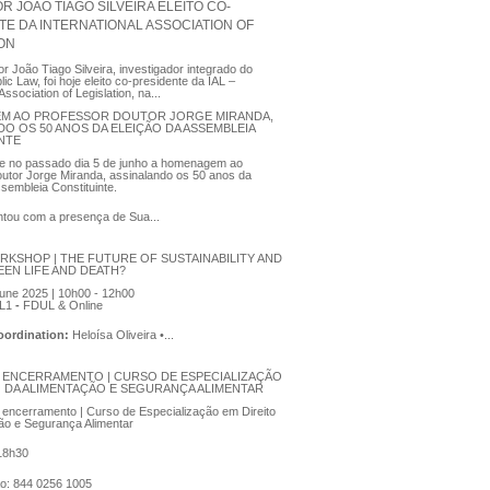
 JOÃO TIAGO SILVEIRA ELEITO CO-
TE DA INTERNATIONAL ASSOCIATION OF
ION
r João Tiago Silveira, investigador integrado do
ic Law, foi hoje eleito co-presidente da IAL –
Association of Legislation, na...
M AO PROFESSOR DOUTOR JORGE MIRANDA,
DO OS 50 ANOS DA ELEIÇÃO DA ASSEMBLEIA
NTE
se no passado dia 5 de junho a homenagem ao
utor Jorge Miranda, assinalando os 50 anos da
ssembleia Constituinte.
tou com a presença de Sua...
RKSHOP | THE FUTURE OF SUSTAINABILITY AND
EEN LIFE AND DEATH?
une 2025 | 10h00 - 12h00
L1
-
FDUL & Online
Coordination:
Heloísa Oliveira •...
 ENCERRAMENTO | CURSO DE ESPECIALIZAÇÃO
O DA ALIMENTAÇÃO E SEGURANÇA ALIMENTAR
encerramento | Curso de Especialização em Direito
ão e Segurança Alimentar
 18h30
ão: 844 0256 1005