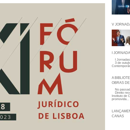
V JORNAD
I JORNAD
I Jornadas
3 de outub
Contemporâ
A BIBLIOT
OBRAS DE 
No passado
Direito re
Instituto de C
promovida...
LANÇAMEN
CANAS