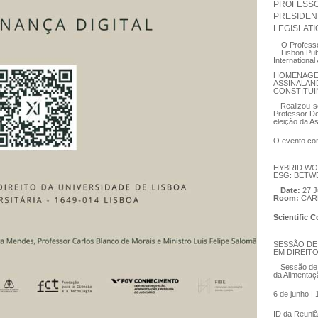
PROFESSOR
PRESIDEN
LEGISLAT
O Professo
Lisbon Publ
International 
HOMENAGE
ASSINALAN
CONSTITUI
Realizou-
Professor Do
eleição da A
O evento con
HYBRID WO
ESG: BETW
Date:
27 J
Room:
CAR
Scientific 
SESSÃO DE
EM DIREIT
Sessão de 
da Alimentaç
6 de junho |
ID da Reuni