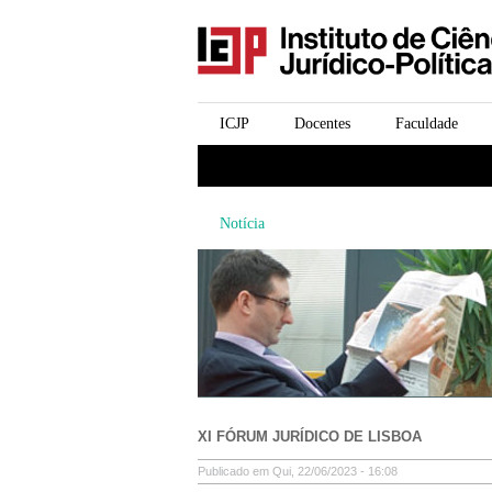
icjp
menu-institucional
ICJP
Docentes
Faculdade
menu-actividades
Notícia
XI FÓRUM JURÍDICO DE LISBOA
Publicado em Qui, 22/06/2023 - 16:08