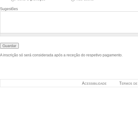
Sugestões
A inscrição só será considerada após a receção do respetivo pagamento.
Acessibilidade
Termos de 