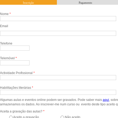
Inscrição
Pagamento
Nome
*
Email
Email
*
Telefone
Telemóvel
*
Actividade Profissional
*
Habilitações literárias
*
Algumas aulas e eventos online podem ser gravados. Pode saber mais
aqu
i
, sob
armazenamos os dados. Ao inscrever-me num curso ou evento deste tipo aceito q
Aceita a gravação das aulas?
*
Aceito a gravação
Não aceito