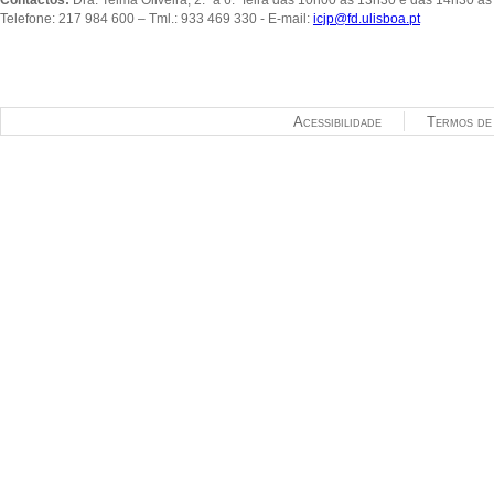
Telefone: 217 984 600 – Tml.: 933 469 330 - E-mail:
icjp@fd.ulisboa.pt
Acessibilidade
Termos de 