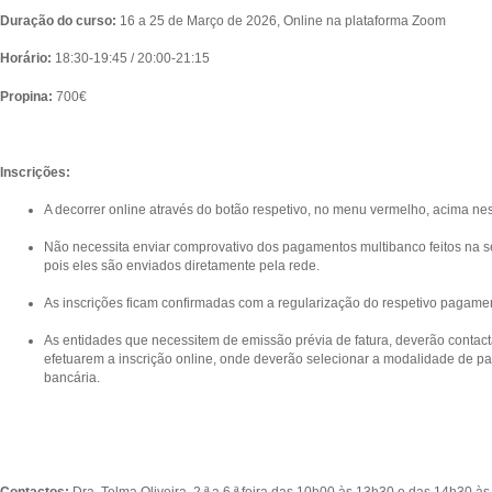
Duração do curso:
16 a 25 de Março de 2026, Online na plataforma Zoom
Horário:
18:30-19:45 / 20:00-21:15
Propina:
700€
Inscrições:
A decorrer online através do botão respetivo, no menu vermelho, acima ne
Não necessita enviar comprovativo dos pagamentos multibanco feitos na se
pois eles são enviados diretamente pela rede.
As inscrições ficam confirmadas com a regularização do respetivo pagame
As entidades que necessitem de emissão prévia de fatura, deverão contact
efetuarem a inscrição online, onde deverão selecionar a modalidade de p
bancária.
Contactos:
Dra. Telma Oliveira, 2.ª a 6.ª feira das 10h00 às 13h30 e das 14h30 à