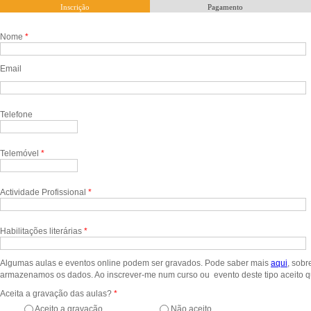
Inscrição
Pagamento
Nome
*
Email
Email
*
Telefone
Telemóvel
*
Actividade Profissional
*
Habilitações literárias
*
Algumas aulas e eventos online podem ser gravados. Pode saber mais
aqu
i
, sob
armazenamos os dados. Ao inscrever-me num curso ou evento deste tipo aceito q
Aceita a gravação das aulas?
*
Aceito a gravação
Não aceito