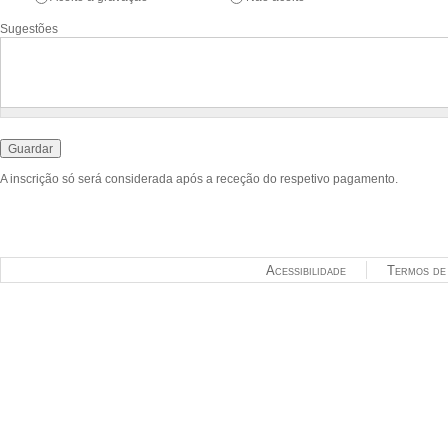
Sugestões
A inscrição só será considerada após a receção do respetivo pagamento.
Acessibilidade
Termos de 