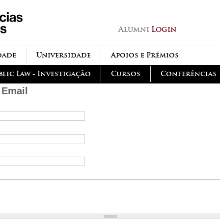
Passar para o conteúdo
principal
Alumni
Login
dade
Universidade
Apoios e Prémios
blic Law - Investigação
Cursos
Conferências
 Email