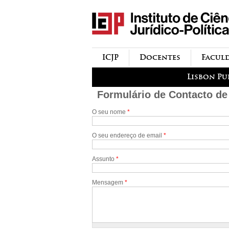
icjp
menu-institucional
ICJP
Docentes
Facul
menu-actividades
Lisbon Pu
Formulário de Contacto de
O seu nome
*
O seu endereço de email
*
Assunto
*
Mensagem
*