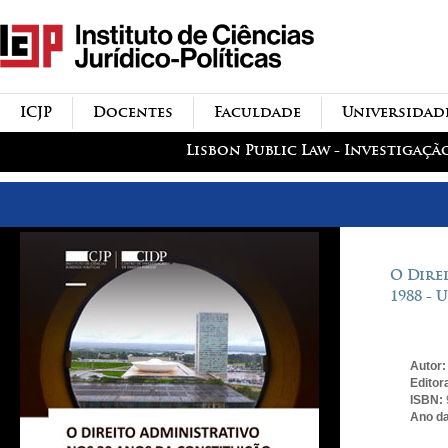
Passar para o conteúdo
icjp
principal
menu-institucional
ICJP
Docentes
Faculdade
Universidad
menu-actividades
Lisbon Public Law - Investigaçã
O Dire
1988 -
Autor
Editor
ISBN:
Ano da