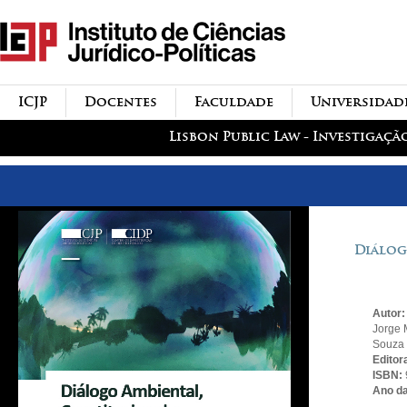
Passar para o conteúdo
icjp
principal
menu-institucional
ICJP
Docentes
Faculdade
Universidad
menu-actividades
Lisbon Public Law - Investigaçã
Diálog
Autor
Jorge 
Souza 
Editor
ISBN:
Ano da