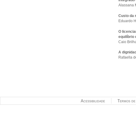
Alassana
Custo da 
Eduardo H
O licenci
equilíbrio
Caio Bril
A dignida
Rafaella 
Acessibilidade
Termos de 