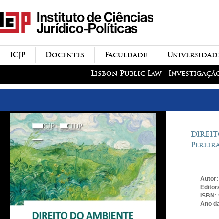
Passar para o conteúdo
icjp
principal
menu-institucional
ICJP
Docentes
Faculdade
Universidad
menu-actividades
Lisbon Public Law - Investigaçã
DIREIT
Pereira
Autor
Editor
ISBN:
Ano da