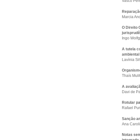
Vasco Pere
Reparação
Marcia An
O Direito 
jurisprudê
Ingo Wolfg
A tutela 
ambiental 
Lavínia S
Organismo
Thaís Muli
A avaliaçã
Davi de Pa
Rotular pa
Rafael Pu
Sanção am
Ana Carol
Notas sem
integrado 