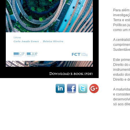
Para além 
investigaç
Terra e est
Políticas 
como um m
A centrali
cumpriment
Sustentáve
Este prime
Direito do
instrument
Download e-book (pdf)
estudo dos
Direito e 
A maturida
e consiste
desenvolvi
só aos di