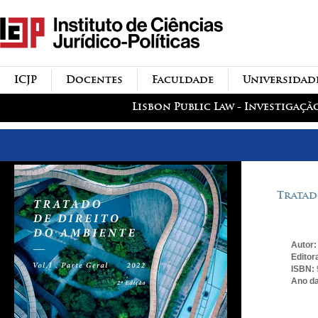
Passar para o conteúdo
icjp
principal
menu-institucional
ICJP
Docentes
Faculdade
Universidad
menu-actividades
Lisbon Public Law - Investigaçã
Tratad
Autor
Editor
ISBN:
Ano da