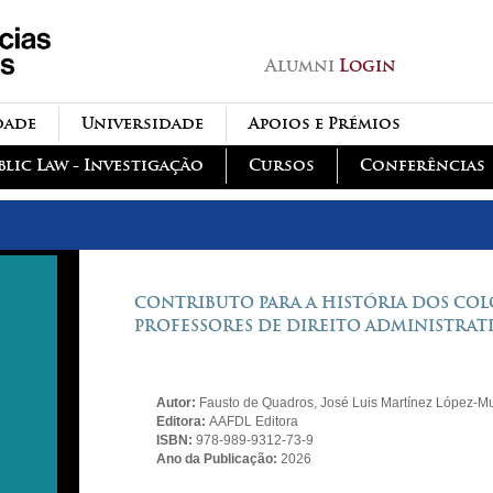
Passar para o conteúdo
principal
Alumni
Login
dade
Universidade
Apoios e Prémios
blic Law - Investigação
Cursos
Conferências
CONTRIBUTO PARA A HISTÓRIA DOS COL
PROFESSORES DE DIREITO ADMINISTRATIVO
Autor:
Fausto de Quadros, José Luis Martínez López-M
Editora:
AAFDL Editora
ISBN:
978-989-9312-73-9
Ano da Publicação:
2026