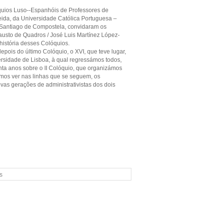
óquios Luso--Espanhóis de Professores de
meida, da Universidade Católica Portuguesa –
 Santiago de Compostela, convidaram os
austo de Quadros / José Luis Martínez López-
história desses Colóquios.
depois do último Colóquio, o XVI, que teve lugar,
ersidade de Lisboa, à qual regressámos todos,
ta anos sobre o II Colóquio, que organizámos
os ver nas linhas que se seguem, os
vas gerações de administrativistas dos dois
s