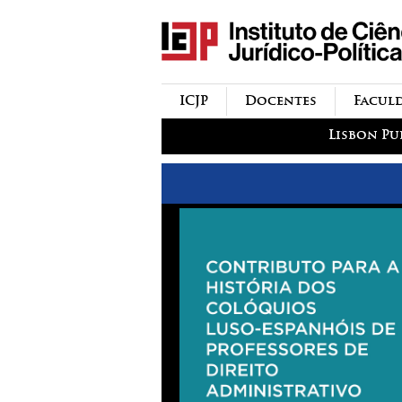
icjp
menu-institucional
ICJP
Docentes
Facul
menu-actividades
Lisbon Pu