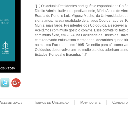
"[...] Os actuais Presidentes português e espanhol dos Col
Direito Administrativo, respectivamente, Mário Aroso de Al
Escola do Porto, e Luiz Míguez Macho, da Universidade de
signatários, na sua qualidade de antigos Coordenadores, F
Muñiz, mais tarde, Presidentes dos Colóquios, a escrever a 
Aceitámos com muito gosto o convite. Esse convite foi feito 
com muito êxito, em 2024, na Faculdade de Direito da Univ
com renovado entusiasmo e empenho, decorridos quase trin
na mesma Faculdade, em 1995. De então para cá, como vam
Colóquios desenvolveram- se muito e a eles aderiram as no
Estados, Portugal e Espanha. [...]"
ok (pdf)
Acessibilidade
Termos de Utilização
Mapa do site
Contacto