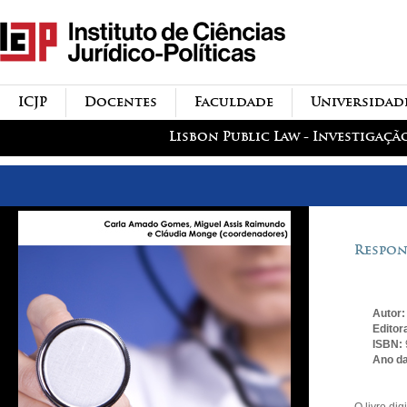
Passar para o conteúdo
icjp
principal
menu-institucional
ICJP
Docentes
Faculdade
Universidad
menu-actividades
Lisbon Public Law - Investigaçã
Respon
Autor
Editor
ISBN:
Ano da
O livro di