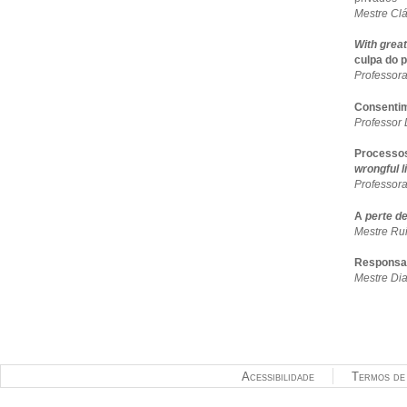
Mestre Cl
With grea
culpa do 
Professor
Consentim
Professor
Processos
wrongful l
Professor
A
perte d
Mestre Rui
Responsab
Mestre Dia
Acessibilidade
Termos de 