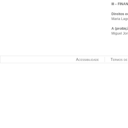
III – FI
Direitos 
Maria Lag
A (proibi
Miguel Jor
Acessibilidade
Termos de 