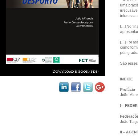
uma praxis
irrecusáve
interessam
[…] No fin
apresenta
[…] Foi as
como forma
pós-gradu
São esses 
Download e-book (pdf)
ÍNDICE
Prefáci
João Mira
I – FEDE
Federaçõe
João Tiag
II – AGE