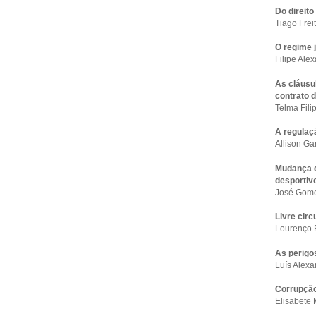
Do direit
Tiago Frei
O regime j
Filipe Ale
As cláusu
contrato 
Telma Fil
A regulaç
Allison Ga
Mudança d
desporti
José Gom
Livre cir
Lourenço 
As perigo
Luís Alex
Corrupção
Elisabete 