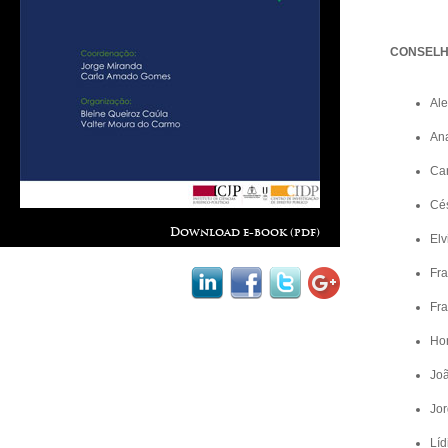
CONSELH
Al
An
Ca
Cés
Download e-book (pdf)
El
Fr
Fr
Ho
Joã
Jo
Líd