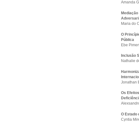
Amanda Gu
Mediação 
Adversari
Maria do C
O Princíp
Pública
Ebe Pimen
Inclusão 
Nathalie 
Harmoniza
Internacio
Jonathan B
Os Efeito
Deficiênci
Alexsandr
O Estado 
Cyntia Mir