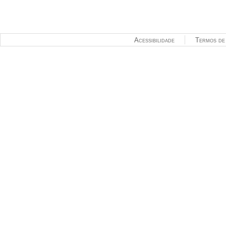
Acessibilidade
Termos de 