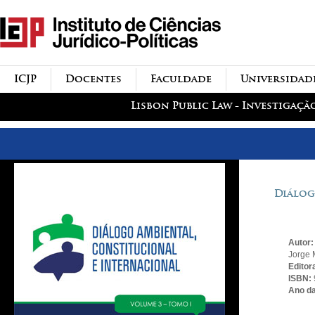
Passar para o conteúdo
icjp
principal
menu-institucional
ICJP
Docentes
Faculdade
Universidad
menu-actividades
Lisbon Public Law - Investigaçã
Diálog
Autor
Jorge 
Editor
ISBN:
Ano da