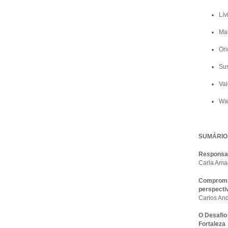
Lív
Mar
Or
Sus
Val
Wa
SUMÁRIO
Responsab
Carla Am
Compromis
perspecti
Carlos And
O Desafio
Fortaleza