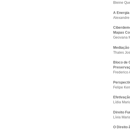
Bleine Qu
A Energia
Alexandre 
Ciberdemo
Mapas Col
Geovana Ma
Mediação 
Thales Jo
Bloco de 
Preservaç
Frederico 
Perspecti
Felipe Ker
Efetivaçã
Lídia Mari
Direito F
Lívia Mari
O Direito