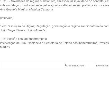
15h15 - Novidades do regime substantivo, em especial: invalidade do contrato, ce
subcontratação, modificações objetivas, outras alterações (empreitada e concessã
Ana Gouveia Martins, Mafalda Carmona
(Intervalo)
17h: Resolução de litígios; Regulação, governação e regime sancionatório da con
João Tiago Silveira, João Miranda
18h : Sessão final de encerramento
Intervenção de Sua Excelência o Secretário de Estado das Infraestruturas, Profes
Martins
Acessibilidade
Termos de 