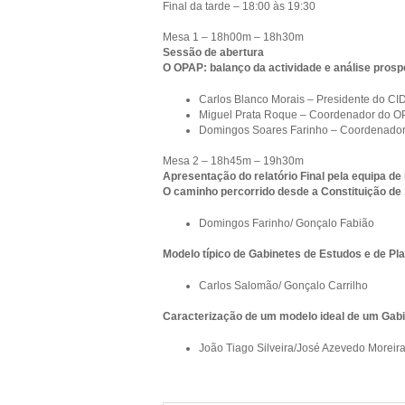
Final da tarde – 18:00 às 19:30
Mesa 1 – 18h00m – 18h30m
Sessão de abertura
O OPAP: balanço da actividade e análise prosp
Carlos Blanco Morais – Presidente do CI
Miguel Prata Roque – Coordenador do 
Domingos Soares Farinho – Coordenador
Mesa 2 – 18h45m – 19h30m
Apresentação do relatório Final pela equipa de
O caminho percorrido desde a Constituição de
Domingos Farinho/ Gonçalo Fabião
Modelo típico de Gabinetes de Estudos e de P
Carlos Salomão/ Gonçalo Carrilho
Caracterização de um modelo ideal de um Gab
João Tiago Silveira/José Azevedo Moreir