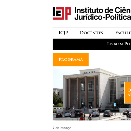
icjp
menu-institucional
ICJP
Docentes
Facul
menu-actividades
Lisbon Pu
Programa
O
A
7 de março