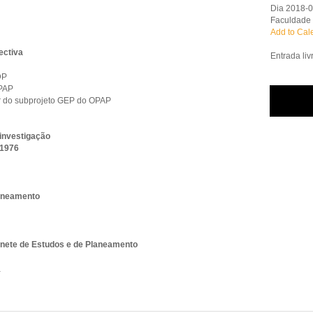
Dia 2018-
Faculdade 
Add to Cal
ectiva
Entrada liv
DP
OPAP
 do subprojeto GEP do OPAP
 investigação
 1976
laneamento
inete de Estudos e de Planeamento
a