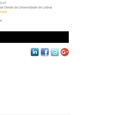
03-07
de Direito da Universidade de Lisboa
endar
re
black