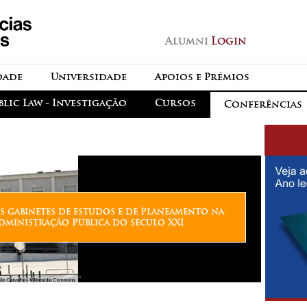
Passar para o conteúdo
principal
Alumni
Login
dade
Universidade
Apoios e Prémios
blic Law - Investigação
Cursos
Conferências
s gabinetes de estudos e de Planeamento na
dministração Pública do século XXI
"