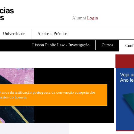
Passar para o conteúdo
principal
Alumni
Login
Universidade
Apoios e Prémios
Lisbon Public Law - Investigação
Cursos
Conf
 anos da ratificação portuguesa da convenção europeia dos
reitos do homem
"