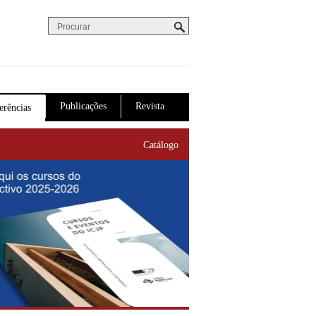
Procurar
Formulário de procura
Publicações
Revista
erências
Catálogo