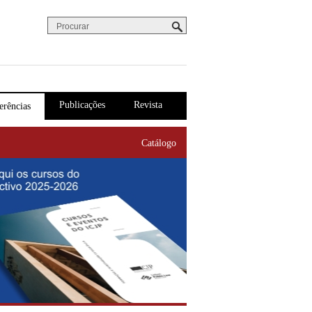
Procurar
Formulário de procura
Publicações
Revista
erências
Catálogo