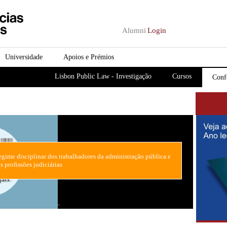
Passar para o conteúdo
principal
Alumni
Login
Universidade
Apoios e Prémios
Lisbon Public Law - Investigação
Cursos
Conf
gime disciplinar dos trabalhadores da administração pública e
s profissões judiciárias
"