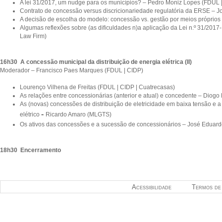
A lei 31/2017, um nudge para os municípios? – Pedro Moniz Lopes (FDUL |
Contrato de concessão versus discricionariedade regulatória da ERSE –
A decisão de escolha do modelo: concessão vs. gestão por meios próprios 
Algumas reflexões sobre (as dificuldades n)a aplicação da Lei n.º 31/201
Law Firm)
16h30 A concessão municipal da distribuição de energia elétrica (II)
Moderador – Francisco Paes Marques (FDUL | CIDP)
Lourenço Vilhena de Freitas (FDUL | CIDP | Cuatrecasas)
As relações entre concessionárias (anterior e atual) e concedente – Dio
As (novas) concessões de distribuição de eletricidade em baixa tensão e a
-
elétrico
Ricardo Amaro (MLGTS)
Os ativos das concessões e a sucessão de concessionários – José Eduard
18h30 Encerramento
Acessibilidade
Termos de 