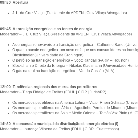
09h30 Abertura
J. L. da Cruz Vilaça (Presidente da APDEN | Cruz Vilaça Advogados)
09h45 A transição energética e as fontes de energia
Moderador – J. L. Cruz Vilaça (Presidente da APDEN | Cruz Vilaça Advogados)
As energias renováveis e a transição energética – Catherine Banet (Unive
O quarto pacote energético: um novo enfoque nos consumidores na transi
Diestelmeier (Universidade de Groningen)
O petróleo na transição energética – Scott Randall (PARM – Houston)
Blockchain e Direito da Energia – Nikolas Klausmann (Universidade Humbo
O gás natural na transição energética – Vanda Cascão (VdA)
12h00 Tendências regionais dos mercados petrolíferos
Moderador – Tiago Fidalgo de Freitas (FDUL | CIDP | JurisAPP)
Os mercados petrolíferos na América Latina – Victor Rhein Schirato (Univ
Os mercados petrolíferos em África – Agostinho Pereira de Miranda (Miran
Os mercados petrolíferos na Ásia e Médio Oriente – Tomás Vaz Pinto (MLG
14h30 A concessão municipal da distribuição de energia elétrica (I)
Moderador – Lourenço Vilhena de Freitas (FDUL | CIDP | Cuatrecasas)