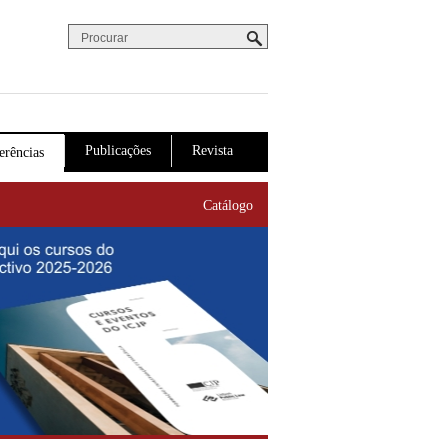
Procurar
Formulário de procura
Publicações
Revista
erências
Catálogo