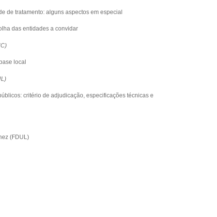
de de tratamento: alguns aspectos em especial
colha das entidades a convidar
UC)
base local
UL)
úblicos: critério de adjudicação, especificações técnicas e
hez (FDUL)