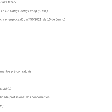
 falta fazer?
L) e Dr. Hong Cheng Leong (FDUL)
cia energética (DL n.º 50/2021, de 15 de Junho)
mentos pré-contratuais
tagiária)
lidade profissional dos concorrentes
to)