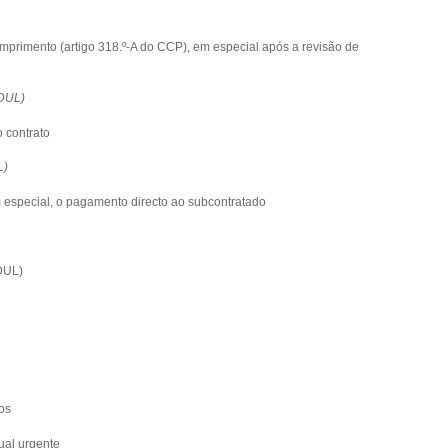
mprimento (artigo 318.º-A do CCP), em especial após a revisão de
FDUL)
 contrato
L)
m especial, o pagamento directo ao subcontratado
DUL)
tos
ual urgente