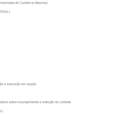
niversidad de Castilla-la-Mancha)
 (FDUL)
ção e execução da caução
blico sobre incumprimento e extinção do contrato
UL)