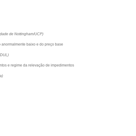
sidade de Nottingham/UCP)
o anormalmente baixo e do preço base
FDUL)
tos e regime da relevação de impedimentos
a)