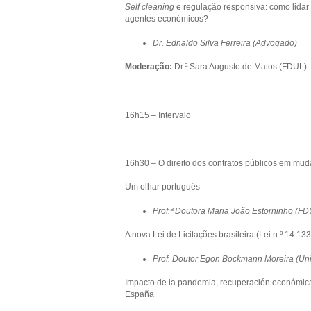
Self cleaning
e regulação responsiva: como lidar
agentes económicos?
Dr. Ednaldo Silva Ferreira (Advogado)
Moderação:
Dr.ª Sara Augusto de Matos (FDUL)
16h15 – Intervalo
16h30 – O direito dos contratos públicos em mu
Um olhar português
Prof.ª Doutora Maria João Estorninho (FD
A nova Lei de Licitações brasileira (Lei n.º 14.133
Prof. Doutor Egon Bockmann Moreira (Un
Impacto de la pandemia, recuperación económica 
España