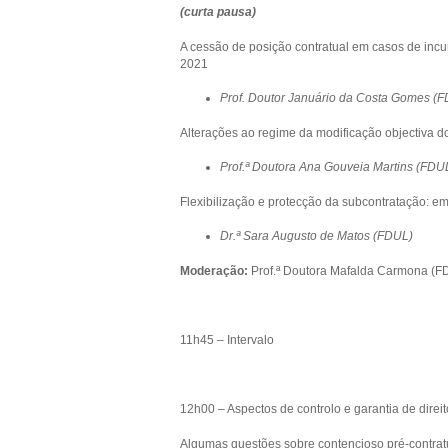
(curta pausa)
A cessão de posição contratual em casos de incu
2021
Prof. Doutor Januário da Costa Gomes (
Alterações ao regime da modificação objectiva do
Prof.ª Doutora Ana Gouveia Martins (FDU
Flexibilização e protecção da subcontratação: e
Dr.ª Sara Augusto de Matos (FDUL)
Moderação:
Prof.ª Doutora Mafalda Carmona (F
11h45 – Intervalo
12h00 – Aspectos de controlo e garantia de direi
Algumas questões sobre contencioso pré-contrat