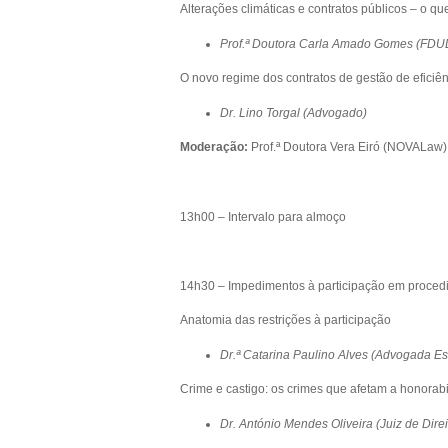
Alterações climáticas e contratos públicos – o que
Prof.ª Doutora Carla Amado Gomes (FDU
O novo regime dos contratos de gestão de eficiên
Dr. Lino Torgal (Advogado)
Moderação:
Prof.ª Doutora Vera Eiró (NOVALaw)
13h00 – Intervalo para almoço
14h30 – Impedimentos à participação em procedi
Anatomia das restrições à participação
Dr.ª Catarina Paulino Alves (Advogada Es
Crime e castigo: os crimes que afetam a honorabi
Dr. António Mendes Oliveira (Juiz de Direi