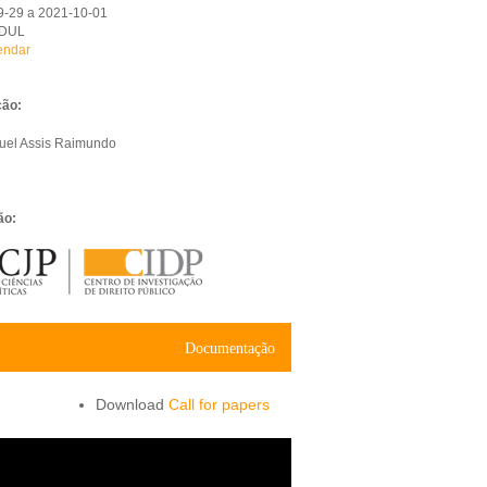
9-29 a 2021-10-01
FDUL
endar
ão:
uel Assis Raimundo
ão:
Documentação
Call for papers
black