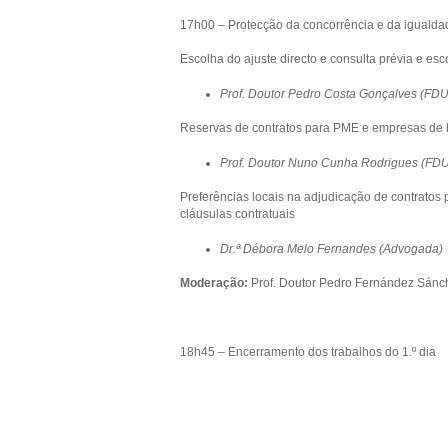
17h00 – Protecção da concorrência e da igualda
Escolha do ajuste directo e consulta prévia e es
Prof. Doutor Pedro Costa Gonçalves (FD
Reservas de contratos para PME e empresas de 
Prof. Doutor Nuno Cunha Rodrigues (FD
Preferências locais na adjudicação de contratos p
cláusulas contratuais
Dr.ª Débora Melo Fernandes (Advogada)
Moderação:
Prof. Doutor Pedro Fernández Sánc
18h45 – Encerramento dos trabalhos do 1.º dia