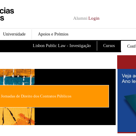
Passar para o conteúdo
principal
Alumni
Login
Universidade
Apoios e Prémios
Lisbon Public Law - Investigação
Cursos
Conf
I Jornadas de Direito dos Contratos Públicos
"