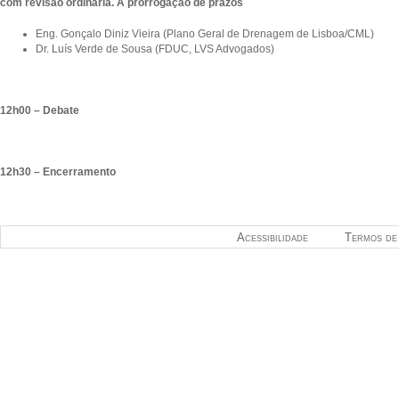
com revisão ordinária. A prorrogação de prazos
Eng. Gonçalo Diniz Vieira (Plano Geral de Drenagem de Lisboa/CML)
Dr. Luís Verde de Sousa (FDUC, LVS Advogados)
12h00 – Debate
12h30 – Encerramento
Acessibilidade
Termos de 