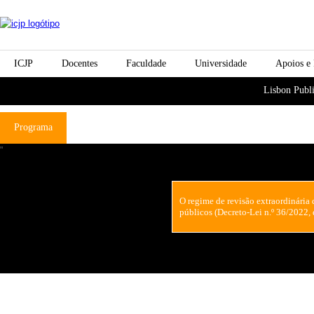
Passar para o conteúdo
icjp
principal
menu-institucional
ICJP
Docentes
Faculdade
Universidade
Apoios e
menu-actividades
Lisbon Publi
Programa
"
O regime de revisão extraordinária 
públicos (Decreto-Lei n.º 36/2022, 