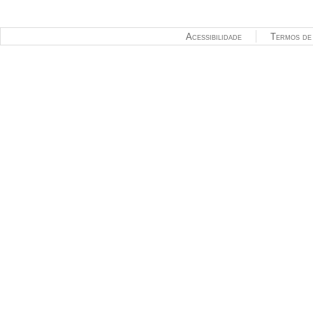
Acessibilidade
Termos de 