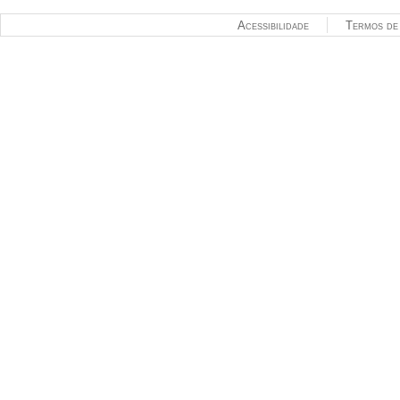
Acessibilidade
Termos de 