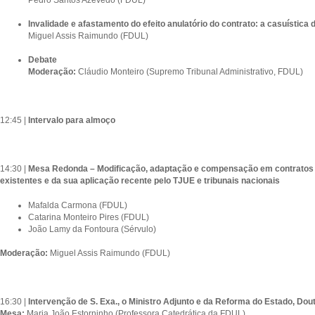
Invalidade e afastamento do efeito anulatório do contrato: a casuística 
Miguel Assis Raimundo (FDUL)
Debate
Moderação:
Cláudio Monteiro (Supremo Tribunal Administrativo, FDUL)
12:45 |
Intervalo para almoço
14:30 |
Mesa Redonda – Modificação, adaptação e compensação em contratos p
existentes e da sua aplicação recente pelo TJUE e tribunais nacionais
Mafalda Carmona (FDUL)
Catarina Monteiro Pires (FDUL)
João Lamy da Fontoura (Sérvulo)
Moderação:
Miguel Assis Raimundo (FDUL)
16:30 |
Intervenção de S. Exa., o Ministro Adjunto e da Reforma do Estado, Do
Mesa:
Maria João Estorninho (Professora Catedrática da FDUL)