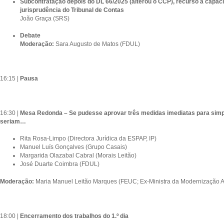
Subcontratação depois do DL 66/2025 (alterou o CCP), recurso à capacid
jurisprudência do Tribunal de Contas
João Graça (SRS)
Debate
Moderação:
Sara Augusto de Matos (FDUL)
16:15 |
Pausa
16:30 |
Mesa Redonda – Se pudesse aprovar três medidas imediatas para simpli
seriam…
Rita Rosa-Limpo (Directora Jurídica da ESPAP, IP)
Manuel Luís Gonçalves (Grupo Casais)
Margarida Olazabal Cabral (Morais Leitão)
José Duarte Coimbra (FDUL)
Moderação:
Maria Manuel Leitão Marques (FEUC; Ex-Ministra da Modernização Ad
18:00 |
Encerramento dos trabalhos do 1.º dia