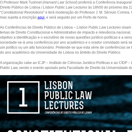
O Professor Mark Tushnet (
Harvard Law School
) proferirá a Conferência Inaugura
Direito Público de Lisboa /
Lisbon Public Law Lectures
às 18h00 do próximo dia 22
“
Constitutional Revolutions
” e terá moderação do Professor J. M. Sérvulo Correia. 
mas sujeita a inscrição
aqui
, e será seguido por um Porto de honra.
As Conferências de Direito Público de Lisboa
– Lisbon Public Law Lectures
visam
temas de Direito Constitucional e Administrativo de impacto e relevância naciona
objetivo a identificação e o escrutínio de novas questões jurídico-políticas e a sen
sociedade-se-á uma conferência por ano académico e o orador convidado será s
um político ou um alto funcionário. Pretende-se que esta série de conferências se
do ano académico da Universidade de Lisboa no âmbito do Direito Público.
A organização cabe ao ICJP – Instituto de Ciências Jurídico-Políticas e ao CIDP –
Public Law, sendo o evento apoiado pela Faculdade de Direito da Universidade d