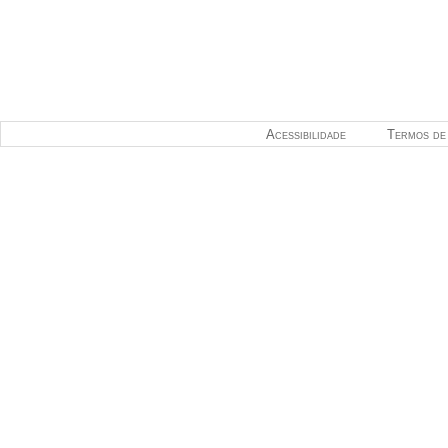
Acessibilidade
Termos de 