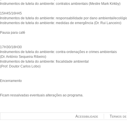
Instrumentos de tutela do ambiente: contratos ambientais (Mestre Mark Kirkby)
15H45/16H45
Instrumentos de tutela do ambiente: responsabilidade por dano ambiental/ecológic
Instrumentos de tutela do ambiente: medidas de emergência (Dr. Rui Lanceiro)
Pausa para café
17H30/18H30
Instrumentos de tutela do ambiente: contra-ordenações e crimes ambientais
(Dr. António Sequeira Ribeiro)
Instrumentos de tutela do ambiente: fiscalidade ambiental
(Prof. Doutor Carlos Lobo)
Encerramento
Ficam ressalvadas eventuais alterações ao programa.
Acessibilidade
Termos de 