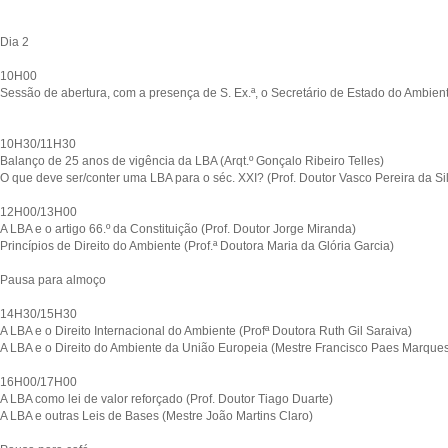
Dia 2
10H00
Sessão de abertura, com a presença de S. Ex.ª, o Secretário de Estado do Ambi
10H30/11H30
Balanço de 25 anos de vigência da LBA (Arqt.º Gonçalo Ribeiro Telles)
O que deve ser/conter uma LBA para o séc. XXI? (Prof. Doutor Vasco Pereira da Si
12H00/13H00
A LBA e o artigo 66.º da Constituição (Prof. Doutor Jorge Miranda)
Princípios de Direito do Ambiente (Prof.ª Doutora Maria da Glória Garcia)
Pausa para almoço
14H30/15H30
A LBA e o Direito Internacional do Ambiente (Profª Doutora Ruth Gil Saraiva)
A LBA e o Direito do Ambiente da União Europeia (Mestre Francisco Paes Marque
16H00/17H00
A LBA como lei de valor reforçado (Prof. Doutor Tiago Duarte)
A LBA e outras Leis de Bases (Mestre João Martins Claro)