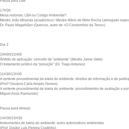
Pausa para café
17H30
Mesa redonda: LBA ou Código Ambiental?
Mestre João Miranda (académico) / Mestre Mário de Melo Rocha (advogado especi
Dr. Paulo Magalhães (Quercus, autor de «O Condomínio da Terra»)
Dia 3
10H00/11H00
Âmbito de aplicação: conceito de “ambiente” (Mestre Jaime Valle)
O tratamento jurídico da “poluição” (Dr. Tiago Antunes)
11H30/12H30
A vertente procedimental da tutela do ambiente: direitos de informação e de partic
(Prof.ª Doutora Carla Amado Gomes)
A vertente procedimental de tutela do ambiente: procedimentos de avaliação e p
Miguel Assis Raimundo)
Pausa para almoço
14H30/15H30
Instrumentos de tutela do ambiente: actos autorizativos ambientais
(Prof. Doutor Luís Pereira Coutinho)