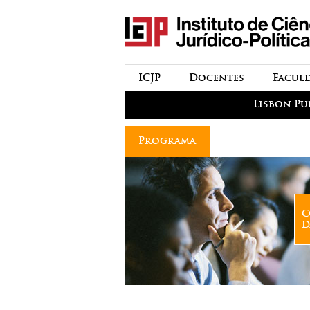
icjp
menu-institucional
ICJP
Docentes
Facul
menu-actividades
Lisbon Pu
Programa
C
D