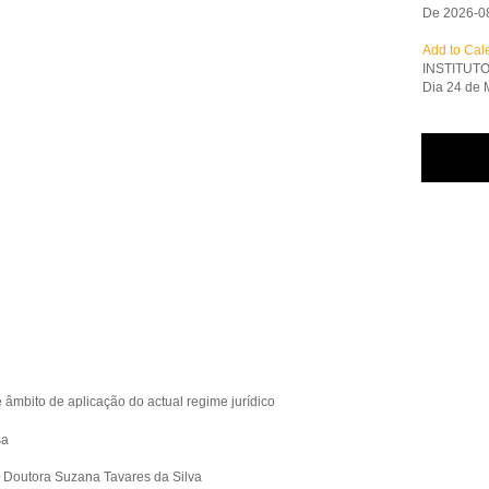
De 2026-0
Add to Cal
INSTITUTO
Dia 24 de 
 âmbito de aplicação do actual regime jurídico
sa
.ª Doutora Suzana Tavares da Silva