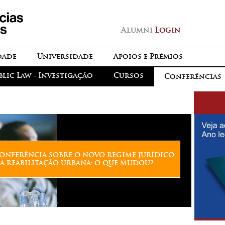
Passar para o conteúdo
principal
Alumni
Login
dade
Universidade
Apoios e Prémios
blic Law - Investigação
Cursos
Conferências
ONFERÊNCIA SOBRE O NOVO REGIME JURÍDICO
A REABILITAÇÃO URBANA: O QUE MUDOU?
"