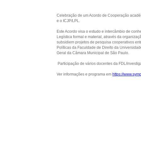
Celebração de um Acordo de Cooperação académi
e o ICJP/LPL.
Este Acordo visa o estudo e intercâmbio de conh
Legística formal e material, através da organiza
subsidiem projetos de pesquisa cooperativos entr
Políticas da Faculdade de Direito da Universidad
Geral da Câmara Municipal de São Paulo.
Participação de vários docentes da FDL/investig
Ver informações e programa em
https://www.symp