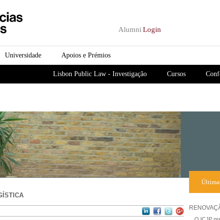
Passar para o conteúdo
principal
Alumni
Login
Universidade
Apoios e Prémios
Lisbon Public Law - Investigação
Cursos
Conf
Última
GÍSTICA
RENOVAÇÃ
O ICJP pre