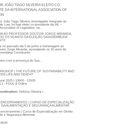
 JOÃO TIAGO SILVEIRA ELEITO CO-
TE DA INTERNATIONAL ASSOCIATION OF
ION
r João Tiago Silveira, investigador integrado do
ic Law, foi hoje eleito co-presidente da IAL –
Association of Legislation, na...
M AO PROFESSOR DOUTOR JORGE MIRANDA,
DO OS 50 ANOS DA ELEIÇÃO DA ASSEMBLEIA
NTE
se no passado dia 5 de junho a homenagem ao
utor Jorge Miranda, assinalando os 50 anos da
ssembleia Constituinte.
tou com a presença de Sua...
RKSHOP | THE FUTURE OF SUSTAINABILITY AND
EEN LIFE AND DEATH?
une 2025 | 10h00 - 12h00
L1
-
FDUL & Online
Coordination:
Heloísa Oliveira •...
 ENCERRAMENTO | CURSO DE ESPECIALIZAÇÃO
O DA ALIMENTAÇÃO E SEGURANÇA ALIMENTAR
encerramento | Curso de Especialização em Direito
ão e Segurança Alimentar
 18h30