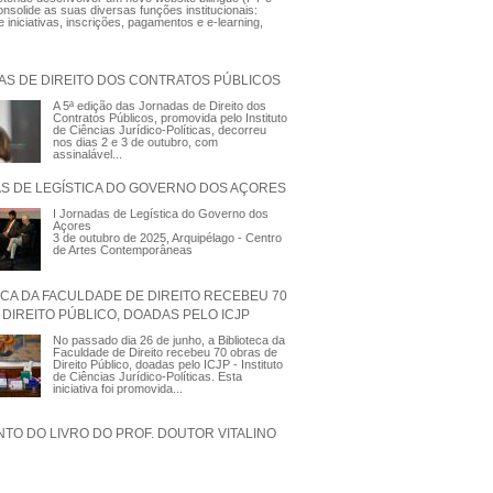
nsolide as suas diversas funções institucionais:
 iniciativas, inscrições, pagamentos e e-learning,
AS DE DIREITO DOS CONTRATOS PÚBLICOS
A 5ª edição das Jornadas de Direito dos
Contratos Públicos, promovida pelo Instituto
de Ciências Jurídico-Políticas, decorreu
nos dias 2 e 3 de outubro, com
assinalável...
AS DE LEGÍSTICA DO GOVERNO DOS AÇORES
I Jornadas de Legística do Governo dos
Açores
3 de outubro de 2025, Arquipélago - Centro
de Artes Contemporâneas
ECA DA FACULDADE DE DIREITO RECEBEU 70
DIREITO PÚBLICO, DOADAS PELO ICJP
No passado dia 26 de junho, a Biblioteca da
Faculdade de Direito recebeu 70 obras de
Direito Público, doadas pelo ICJP - Instituto
de Ciências Jurídico-Políticas. Esta
iniciativa foi promovida...
TO DO LIVRO DO PROF. DOUTOR VITALINO