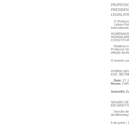
PROFESSOR
PRESIDEN
LEGISLAT
O Professo
Lisbon Publ
International 
HOMENAGE
ASSINALAN
CONSTITUI
Realizou-
Professor Do
eleição da A
O evento con
HYBRID WO
ESG: BETW
Date:
27 J
Room:
CAR
Scientific 
SESSÃO DE
EM DIREIT
Sessão de 
da Alimentaç
6 de junho |