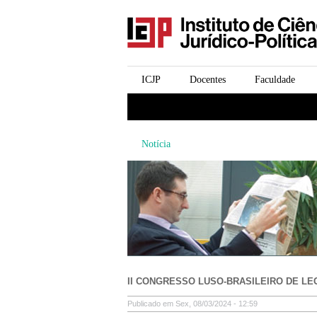
icjp
menu-institucional
ICJP
Docentes
Faculdade
menu-actividades
Notícia
II CONGRESSO LUSO-BRASILEIRO DE LE
Publicado em Sex, 08/03/2024 - 12:59