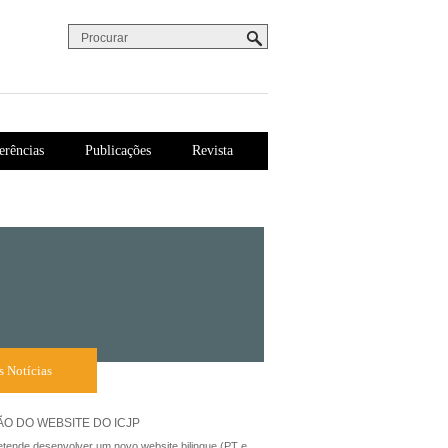
Procurar
Formulário de procura
erências
Publicações
Revista
s Notícias
O DO WEBSITE DO ICJP
tende desenvolver um novo website bilingue (PT e