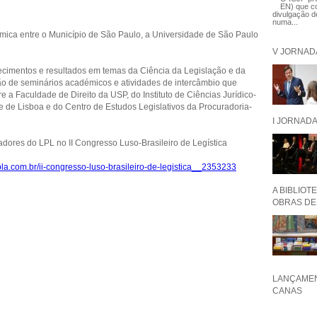
EN) que co
divulgação de
numa...
ca entre o Município de São Paulo, a Universidade de São Paulo
V JORNAD
ecimentos e resultados em temas da Ciência da Legislação e da
ção de seminários académicos e atividades de intercâmbio que
e a Faculdade de Direito da USP, do Instituto de Ciências Jurídico-
e de Lisboa e do Centro de Estudos Legislativos da Procuradoria-
I JORNAD
adores do LPL no II Congresso Luso-Brasileiro de Legística
la.com.br/ii-congresso-luso-brasileiro-de-legistica__2353233
A BIBLIOT
OBRAS DE 
LANÇAMEN
CANAS