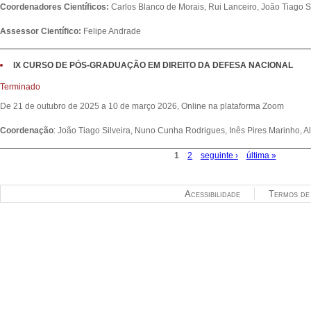
Coordenadores Científicos:
Carlos Blanco de Morais, Rui Lanceiro, João Tiago S
Assessor Científico:
Felipe Andrade
IX CURSO DE PÓS-GRADUAÇÃO EM DIREITO DA DEFESA NACIONAL
Terminado
De 21 de outubro de 2025 a 10 de março 2026, Online na plataforma Zoom
Coordenação
: João Tiago Silveira, Nuno Cunha Rodrigues, Inês Pires Marinho, A
1
2
seguinte ›
última »
Páginas
Acessibilidade
Termos de 